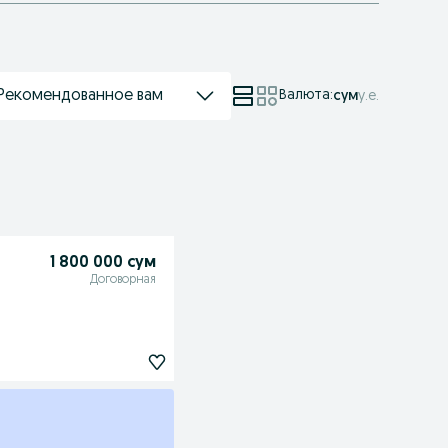
Рекомендованное вам
Валюта
:
сум
у.е.
1 800 000 сум
Договорная