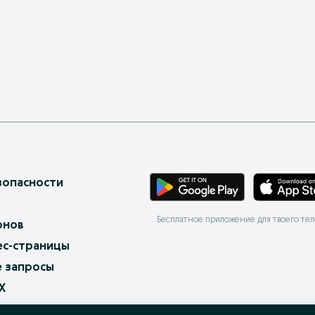
зопасности
Бесплатное приложение для твоего те
онов
ес-страницы
 запросы
X
ать и покупать?