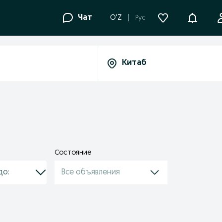
Уведомле
Чат
O'Z
Рус
Состояние
Все объявления