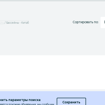
Сортировать по:
сть
Бассейны - Китаб
нить параметры поиска
Сохранить
явятся похожие объявления, мы сообщим.