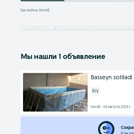
Бассейны Китаб
Главная
Дом и сад
Бассейны
Бассейны - Кашкадарьинская обла
Мы нашли 1 объявление
Basseyn sotiladi
Б/у
Китаб - 04 августа 2026 г.
Сохра
Если по