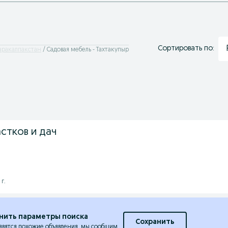
Сортировать по:
Каракалпакстан
Садовая мебель - Тахтакупыр
стков и дач
г.
нить параметры поиска
Сохранить
явятся похожие объявления, мы сообщим.