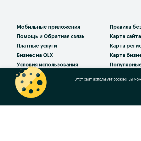
Мобильные приложения
Правила бе
Помощь и Обратная связь
Карта сайта
Платные услуги
Карта реги
Бизнес на OLX
Карта бизн
Условия использования
Популярные
Политика конфиденциальности
Работа в OL
Этот сайт использует cookies. Вы мо
Как продав
Контакт
OLX.bg
OLX.pl
OLX.ro
OLX.ua
OLX.pt