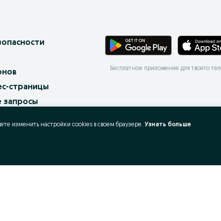
зопасности
Бесплатное приложение для твоего те
онов
ес-страницы
 запросы
X
жете изменить настройки cookies в своeм браузере.
Узнать больше
ать и покупать?