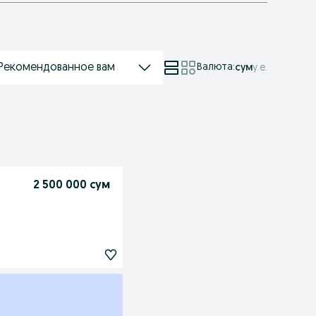
Рекомендованное вам
Валюта
:
сум
у.е.
2 500 000 сум