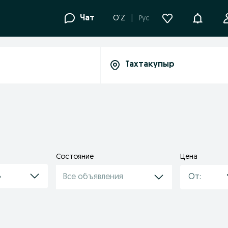
Уведомле
Чат
O'Z
Рус
Состояние
Цена
ь
Все объявления