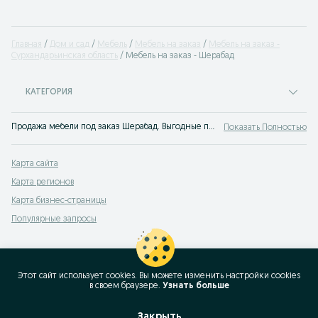
Главная
Дом и сад
Мебель
Мебель на заказ
Мебель на заказ -
Сурхандарьинская область
Мебель на заказ - Шерабад
КАТЕГОРИЯ
Продажа мебели под заказ Шерабад. Выгодные предложения изготовить мебели на заказ. Лучшая мебель по индивидуальному заказу и выгодной цене только на OLX (ранее Torg)!
Показать Полностью
Карта сайта
Карта регионов
Карта бизнес-страницы
Популярные запросы
Этот сайт использует cookies. Вы можете изменить настройки cookies
в своeм браузере.
Узнать больше
Закрыть