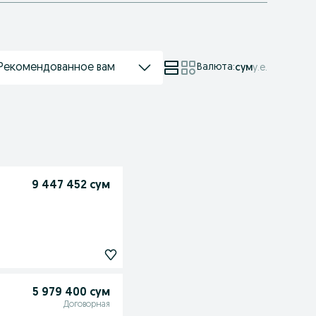
Рекомендованное вам
Валюта
:
сум
у.е.
9 447 452 сум
5 979 400 сум
Договорная