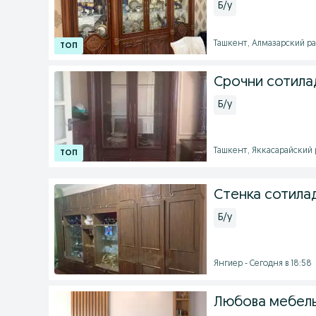
Б/у
Ташкент, Алмазарский рай
Срочни сотила
Б/у
Ташкент, Яккасарайский ра
Стенка сотилад
Б/у
Янгиер - Сегодня в 18:58
Любова мебель