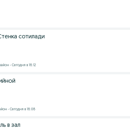
Стенка сотилади
йон - Сегодня в 18:12
тийной
йон - Сегодня в 18:08
ь в зал