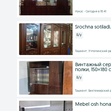
Нукус - Сегодня в 18:41
Srochna sotilad
Б/у
Ташкент, Учтепинский ра
Винтажный сер
полки, 150×180 
Б/у
Ташкент, Бектемирский ра
Mebel osh hona u