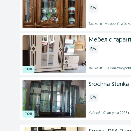
Б/у
Ташкент, Мирзо-Улугбекск
Мебел с гаран
Б/у
Ташкент, Шайхантахурский
Srochna Stenka s
Б/у
Кибрай - 01 августа 2026 г.