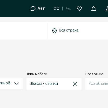
Уведомле
Чат
O'Z
Рус
Типы мебели
Состояние
тиной
Шкафы / стенки
Все объяв