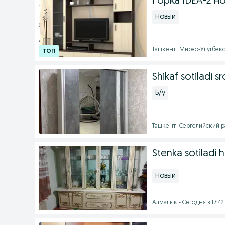
Горка IDEA-2 н
Новый
Ташкент, Мирзо-Улугбекс
Shikaf sotiladi s
Б/у
Ташкент, Сергелийский ра
Stenka sotiladi h
Новый
Алмалык - Сегодня в 17:42