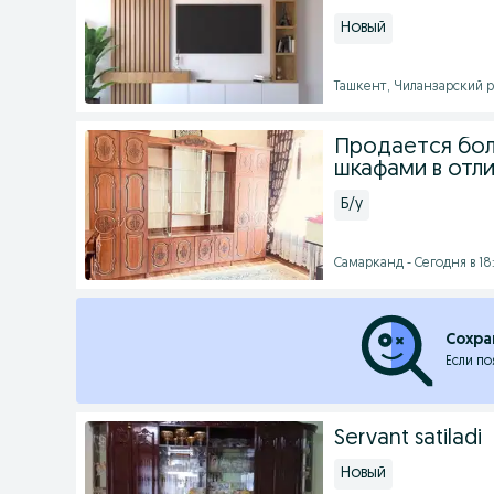
Новый
Ташкент, Чиланзарский ра
Продается бол
шкафами в отл
Б/у
Самарканд - Сегодня в 18
Сохра
Если по
Servant satiladi
Новый