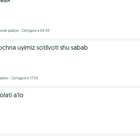
овая
кий район - Сегодня в 09:00
rochna uyimiz sotilvoti shu sabab
йон - Сегодня в 17:56
olati a'lo