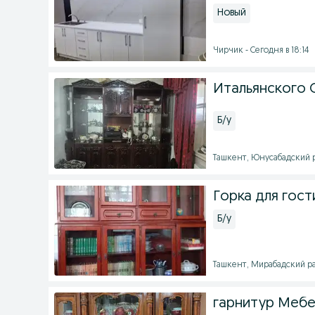
Новый
Чирчик - Сегодня в 18:14
Итальянского 
Б/у
Ташкент, Юнусабадский ра
Горка для гос
Б/у
Ташкент, Мирабадский ра
гарнитур Мебел