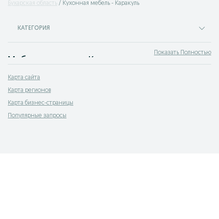
Бухарская область
Кухонная мебель - Каракуль
КАТЕГОРИЯ
Показать Полностью
Мебель для кухни Каракуль
Продажа кухонной мебели. На сервисе объявлений OLX.uz Каракуль можно быстро и недорого купить мебель для кухни и столовой. Покупай лучшую мебель на кухню бу по выгодным ценам на OLX (ранее Torg)!
Карта сайта
Карта регионов
Карта бизнес-страницы
Популярные запросы