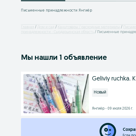
Письменные принадлежности Янгиёр
Главная
Дом и сад
Канцтовары / расходные материалы
Письме
принадлежности - Сырдарьинская область
Письменные принадле
Мы нашли 1 объявление
Geliviy ruchka. K
Новый
Янгиёр - 09 июля 2026 г.
Сохра
Если по