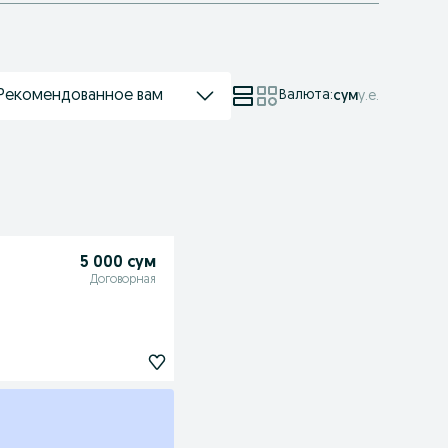
Рекомендованное вам
Валюта
:
сум
у.е.
5 000 сум
Договорная