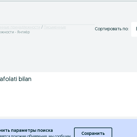
нные принадлежности
Письменные
Сортировать по:
жности - Янгиёр
afolati bilan
нить параметры поиска
Сохранить
явятся похожие объявления, мы сообщим.