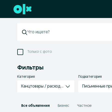
Перейти к нижнему колонтитулу
Только с фото
Фильтры
Категория
Подкатегория
Канцтовары / расходные материалы
Письменные пр
Все объявления
Бизнес
Частное