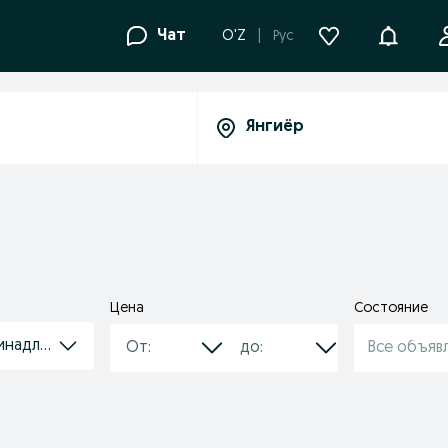
Уведомле
Чат
O'Z
Рус
Цена
Состояние
инадлежности
Все объяв