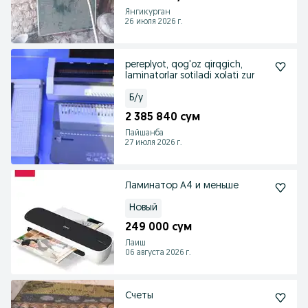
Янгикурган
26 июля 2026 г.
pereplyot, qog'oz qirqgich,
laminatorlar sotiladi xolati zur
Б/у
2 385 840 сум
Пайшанба
27 июля 2026 г.
Ламинатор А4 и меньше
Новый
249 000 сум
Лаиш
06 августа 2026 г.
Счеты