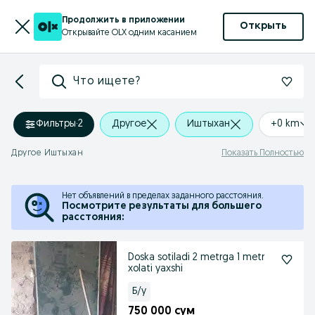
Продолжить в приложении
Открыть
Открывайте OLX одним касанием
Что ищете?
Фильтры
·
2
Другое
Иштыхан
+0 km
Другое Иштыхан
Показать Полностью
Нет объявлений в пределах заданного расстояния.
Посмотрите результаты для большего
расстояния:
Doska sotiladi 2 metrga 1 metr
xolati yaxshi
Б/у
750 000 сум