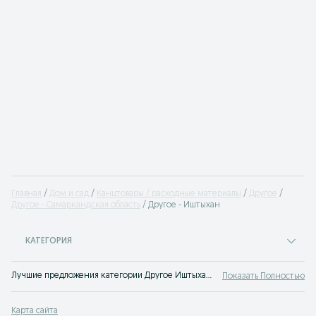
Главная
Дом и сад
Канцтовары / расходные материалы
Другое
Другое - Самаркандская область
Другое - Иштыхан
КАТЕГОРИЯ
Лучшие предложения категории Другое Иштыхан. Большой выбор товаров и услуг по выгодным ценам на OLX! Множество предложений на OLX.uz!
Показать Полностью
Карта сайта