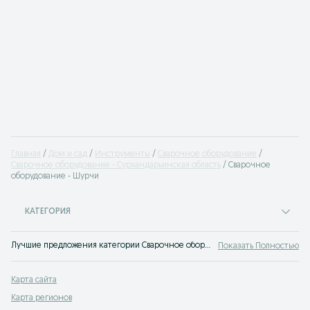
Главная
Дом и сад
Инструменты
Сварочное оборудование
Сварочное оборудование - Сурхандарьинская область
Сварочное
оборудование - Шурчи
КАТЕГОРИЯ
Лучшие предложения категории Сварочное оборудование Шурчи. Большой выбор товаров и услуг по выгодным ценам на OLX! Множество предложений на OLX.uz!
Показать Полностью
Карта сайта
Карта регионов