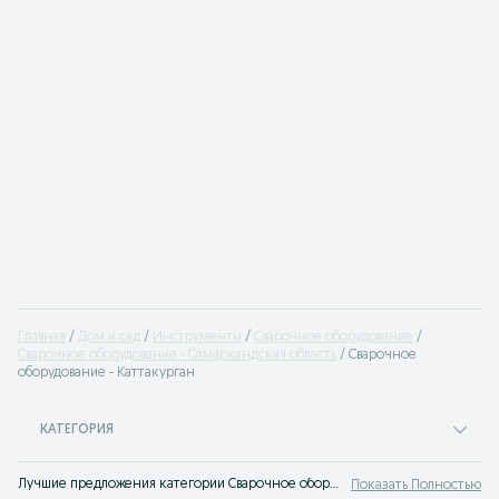
Главная
Дом и сад
Инструменты
Сварочное оборудование
Сварочное оборудование - Самаркандская область
Сварочное
оборудование - Каттакурган
КАТЕГОРИЯ
Лучшие предложения категории Сварочное оборудование Каттакурган. Большой выбор товаров и услуг по выгодным ценам на OLX! Множество предложений на OLX.uz!
Показать Полностью