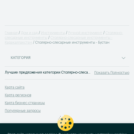
Главная
Дом и сад
Инструменты
Ручной инструмент
Столярно-
слесарные инструменты
Столярно-слесарные инструменты -
Каракалпакстан
Столярно-слесарные инструменты - Бустан
КАТЕГОРИЯ
Лучшие предложения категории Столярно-слесарные инструменты Бустан. Большой выбор товаров и услуг по выгодным ценам на OLX! Множество предложений на OLX.uz!
Показать Полностью
Карта сайта
Карта регионов
Карта бизнес-страницы
Популярные запросы