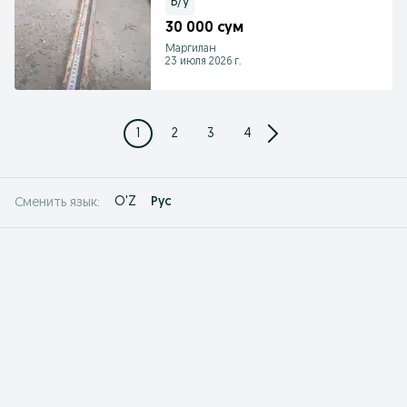
Б/у
30 000 сум
Маргилан
23 июля 2026 г.
1
2
3
4
O'Z
Рус
Сменить язык: