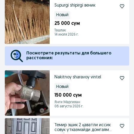
Supurgi shipirgi веник
Новый
25 000 сум
Ташлак
14 июля 2026 г.
Посмотрите результаты для большего
расстояния:
Nakitnoy sharavoy vintel
Новый
150 000 сум
Янги Маргилан
08 августа 2026 г.
Темир эшик 2 қаватли иссик
совук утказмайди домгаям