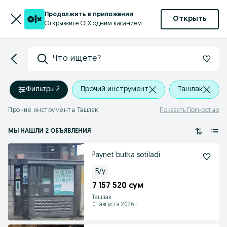
Продолжить в приложении
Открыть
Открывайте OLX одним касанием
Что ищете?
Фильтры
·
2
Прочий инструмент
Ташлак
Прочие инструменты Ташлак
Показать Полностью
МЫ НАШЛИ 2 ОБЪЯВЛЕНИЯ
Paynet butka sotiladi
Б/у
7 157 520 сум
Ташлак
01 августа 2026 г.