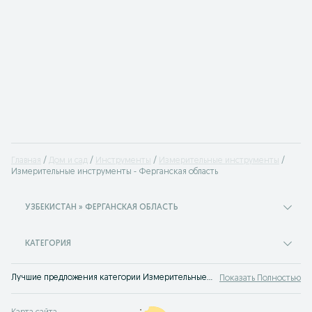
Главная
Дом и сад
Инструменты
Измерительные инструменты
Измерительные инструменты - Ферганская область
УЗБЕКИСТАН » ФЕРГАНСКАЯ ОБЛАСТЬ
КАТЕГОРИЯ
Лучшие предложения категории Измерительные инструменты Ферганская область. Большой выбор товаров и услуг по выгодным ценам на OLX! Множество предложений на OLX.uz!
Показать Полностью