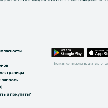
бор товаров и услуг по выгодным ценам на OLX! Множество предложений на O
зопасности
Бесплатное приложение для твоего те
онов
ес-страницы
 запросы
X
ать и покупать?