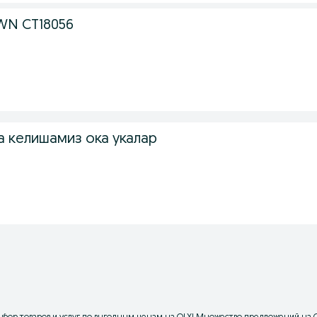
OWN CT18056
а келишамиз ока укалар