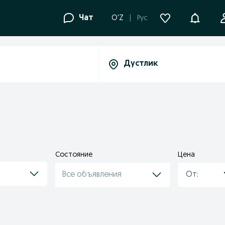
Уведомле
Чат
O'Z
Рус
Состояние
Цена
Все объявления