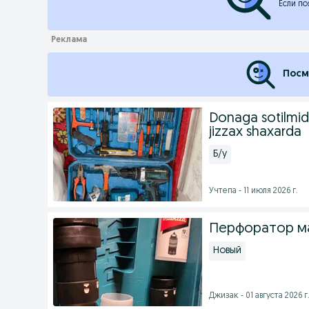
Если по
Посм
Donaga sotilmidi
jizzax shaxarda
Б/у
Учтепа - 11 июля 2026 г.
Перфоратор м
Новый
Джизак - 01 августа 2026 г