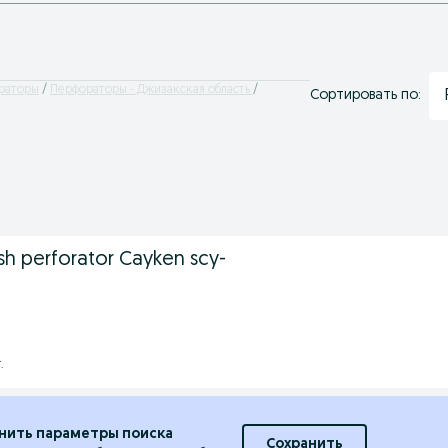
раторы
Перфораторы - Джизакская область
Сортировать по:
sh perforator Cayken scy-
.
нить параметры поиска
Сохранить