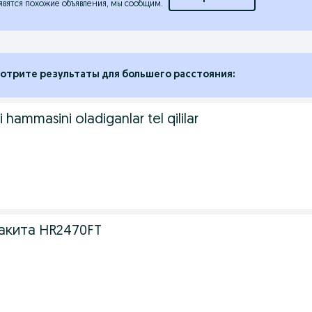
явятся похожие объявления, мы сообщим.
отрите результаты для большего расстояния:
 hammasini oladiganlar tel qililar
акита HR2470FT
.