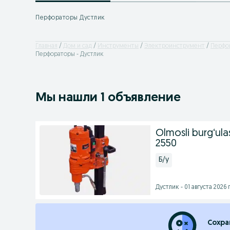
Перфораторы Дустлик
Главная
Дом и сад
Инструменты
Электроинструмент
Перфо
Перфораторы - Дустлик
Мы нашли 1 объявление
Olmosli burg‘ula
2550
Б/у
Дустлик - 01 августа 2026 г
Сохра