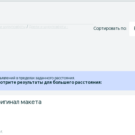
 и шуруповёрты
Дрели и шуруповёрты -
Сортировать по:
ъявлений в пределах заданного расстояния.
отрите результаты для большего расстояния:
игинал макета
г.