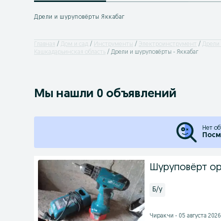
Дрели и шуруповёрты Яккабаг
Главная
Дом и сад
Инструменты
Электроинструмент
Дрели
Кашкадарьинская область
Дрели и шуруповёрты - Яккабаг
Мы нашли 0 объявлений
Нет об
Посм
Шуруповёрт ор
Б/у
Чиракчи - 05 августа 2026 