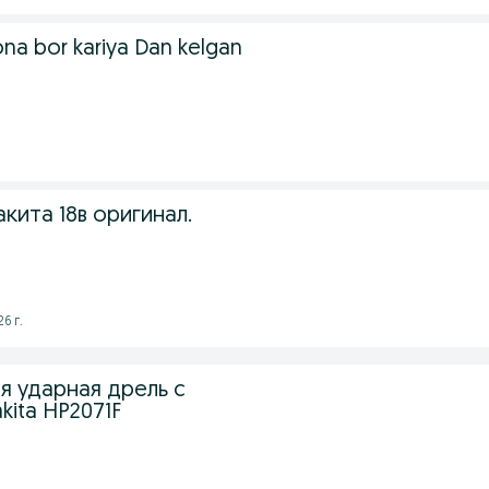
dona bor kariya Dan kelgan
ита 18в оригинал.
6 г.
я ударная дрель с
ita HP2071F