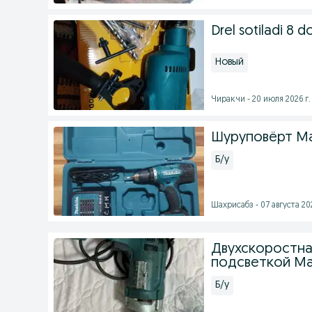
Drel sotiladi 8 
Новый
Чиракчи - 20 июля 2026 г.
Шуруповёрт Мак
Б/у
Шахрисабз - 07 августа 202
Двухскоростна
подсветкой Mak
Б/у