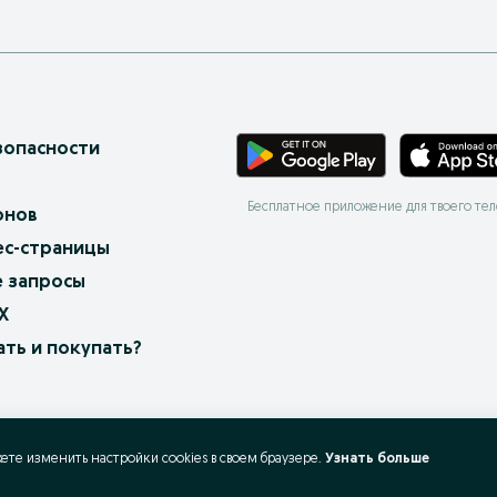
зопасности
Бесплатное приложение для твоего те
онов
ес-страницы
 запросы
X
ать и покупать?
жете изменить настройки cookies в своeм браузере.
Узнать больше