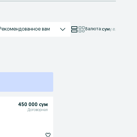
Рекомендованное вам
Валюта
:
сум
у.е.
450 000 сум
Договорная