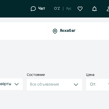
Уведомле
Чат
O'Z
Рус
Состояние
Цена
овёрты
Все объявления