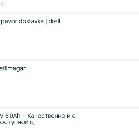
г.
rpavor dostavka | drell
latilmagan
 6.0Ah – Качественно и с
доступной ц