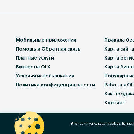
Мобильные приложения
Правила бе
Помощь и Обратная связь
Карта сайта
Платные услуги
Карта реги
Бизнес на OLX
Карта бизн
Условия использования
Популярные
Политика конфиденциальности
Работа в OL
Как продав
Контакт
OLX.bg
OLX.pl
OLX.ro
OLX.ua
OLX.pt
Этот сайт использует cookies. Вы мо