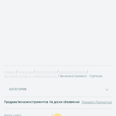
Главная
Дом и сад
Инструменты
Бензоинструмент
Бензоинструмент - Каракалпакстан
Бензоинструмент - Турткуль
КАТЕГОРИЯ
Продажа бензоинструментов. На доске объявлений OLX.uz Турткуль можно 
Показать Полностью
Карта сайта