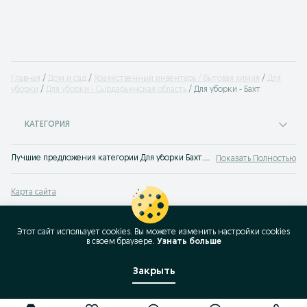
Главная
Дом и сад
Хозяйственный инвентарь / бытовая химия
Для
уборки
Для уборки - Сырдарьинская область
Для уборки - Бахт
КАТЕГОРИЯ
Лучшие предложения категории Для уборки Бахт. Большой выбор товаров и услуг по выгодным ценам на OLX! Множество предложений на OLX.uz!
Показать Полностью
Карта сайта
Карта регионов
Карта бизнес-страницы
Этот сайт использует cookies. Вы можете изменить настройки cookies
в своeм браузере.
Узнать больше
Популярные запросы
Закрыть