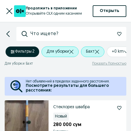
Продолжить в приложении
Открыть
Открывайте OLX одним касанием
Что ищете?
Фильтры
·
2
Для уборки
Бахт
+0 km
Для уборки Бахт
Показать Полностью
Нет объявлений в пределах заданного расстояния.
Посмотрите результаты для большего
расстояния:
Стеклорез швабра
Новый
280 000 сум