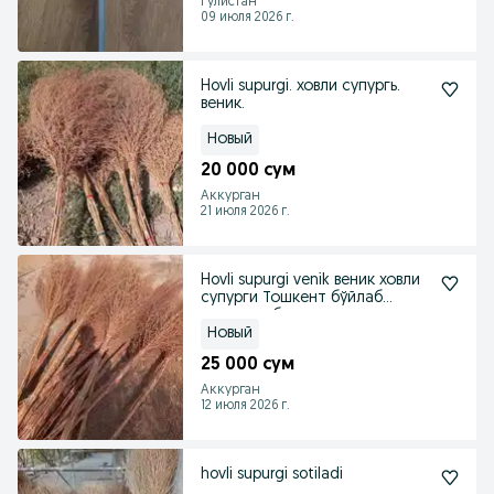
Гулистан
09 июля 2026 г.
Hovli supurgi. ховли супургь.
веник.
Новый
20 000 сум
Аккурган
21 июля 2026 г.
Hovli supurgi venik веник ховли
супурги Тошкент бўйлаб
доставка бор
Новый
25 000 сум
Аккурган
12 июля 2026 г.
hovli supurgi sotiladi