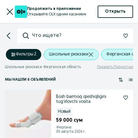
Продолжить в приложении
Открыть
Открывайте OLX одним касанием
Что ищете?
Фильтры
·
2
Школьные рюкзаки
Ферганская об
Школьные рюкзаки Ферганская область
Показать Полностью
МЫ НАШЛИ 6 ОБЪЯВЛЕНИЙ
Bosh barmoq qieshiqligini
tugʻirlovchi vosita
Новый
59 000 сум
Фергана
05 августа 2026 г.