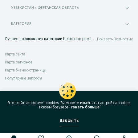
УЗБЕКИСТАН » ФЕРГАНСКАЯ ОБЛАСТЬ
КАТЕГОРИЯ
Лучшие предложения категории Школьные рюкзаки Ферганская область. Большой выбор товаров и услуг по выгодным ценам на OLX! Множество предложений на OLX.uz!
Показать Полностью
Карта сайта
Карта регионов
Карта бизнес-страницы
Популярные запросы
Этот сайт использует cookies. Вы можете изменить настройки cookies
в своeм браузере.
Узнать больше
Закрыть