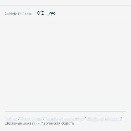
O'Z
Рус
Сменить язык:
Главная
Детский мир
Товары для школьников
Школьные рюкзаки
Школьные рюкзаки - Ферганская область