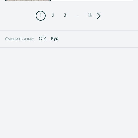
1
2
3
...
13
O'Z
Рус
Сменить язык: