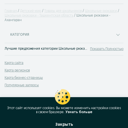
Главная
Детский мир
Товары для школьников
Школьные рюкзаки
Школьные рюкзаки - Ташкентская область
Школьные рюкзаки -
Ахангаран
КАТЕГОРИЯ
Лучшие предложения категории Школьные рюкзаки Ахангаран. Большой выбор товаров и услуг по выгодным ценам на OLX! Множество предложений на OLX.uz!
Показать Полностью
Карта сайта
Карта регионов
Карта бизнес-страницы
Популярные запросы
Этот сайт использует cookies. Вы можете изменить настройки cookies
в своeм браузере.
Узнать больше
Закрыть