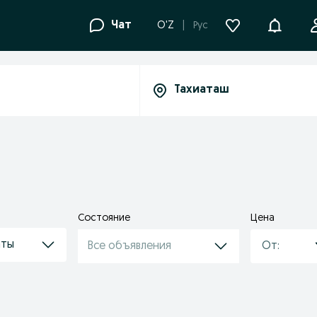
Уведомле
Чат
O'Z
Рус
Состояние
Цена
аты
Все объявления