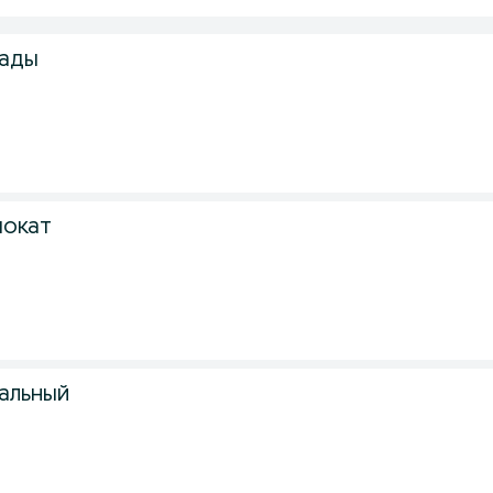
лады
мокат
альный