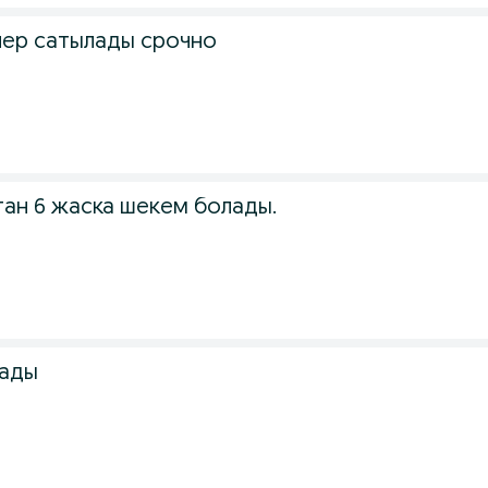
лер сатылады срочно
тан 6 жаска шекем болады.
лады