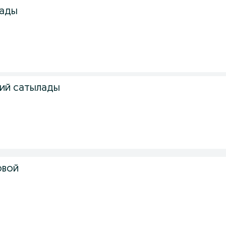
лады
ий сатылады
овой