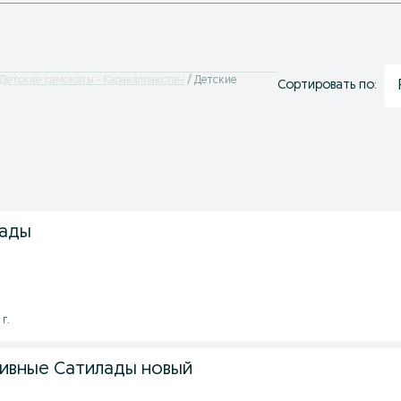
Детские самокаты - Каракалпакстан
Детские
Сортировать по:
лады
 г.
ивные Сатилады новый