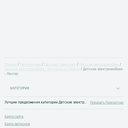
Главная
Детский мир
Детский транспорт
Детские электромобили
Детские электромобили - Ферганская область
Детские электромобили
- Лангар
КАТЕГОРИЯ
Лучшие предложения категории Детские электромобили Лангар. Большой выбор товаров и услуг по выгодным ценам на OLX! Множество предложений на OLX.uz!
Показать Полностью
Карта сайта
Карта регионов