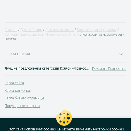
Главная
Детский мир
Детские коляски
Коляски-трансформеры
Коляски-трансформеры - Навоийская область
Коляски-трансформеры -
Нурата
КАТЕГОРИЯ
Лучшие предложения категории Коляски-трансформеры Нурата. Большой выбор товаров и услуг по выгодным ценам на OLX! Множество предложений на OLX.uz!
Показать Полностью
Карта сайта
Карта регионов
Карта бизнес-страницы
Популярные запросы
Этот сайт использует cookies. Вы можете изменить настройки cookies