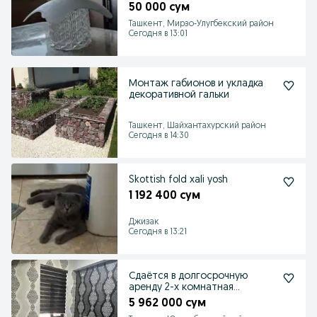
50 000 сум
Ташкент, Мирзо-Улугбекский район
Сегодня в 13:01
Монтаж габионов и укладка
декоративной гальки
Ташкент, Шайхантахурский район
Сегодня в 14:30
Skottish fold xali yosh
1 192 400 сум
Джизак
Сегодня в 13:21
Сдаётся в долгосрочную
аренду 2-х комнатная
квартира
5 962 000 сум