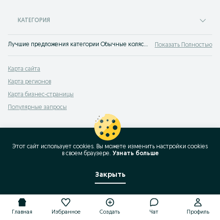
КАТЕГОРИЯ
Лучшие предложения категории Обычные коляски Касби. Большой выбор товаров и услуг по выгодным ценам на OLX! Множество предложений на OLX.uz!
Показать Полностью
Карта сайта
Карта регионов
Карта бизнес-страницы
Популярные запросы
Этот сайт использует cookies. Вы можете изменить настройки cookies
в своeм браузере.
Узнать больше
Закрыть
Главная
Избранное
Создать
Чат
Профиль