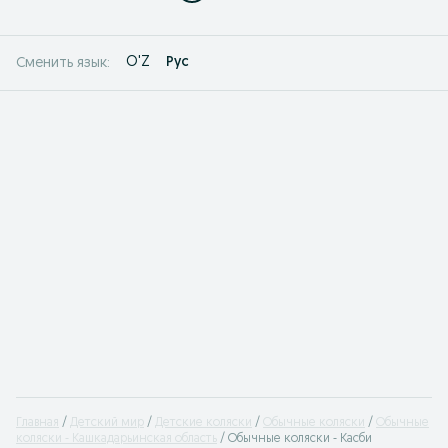
O'Z
Рус
Сменить язык:
Главная
Детский мир
Детские коляски
Обычные коляски
Обычные
коляски - Кашкадарьинская область
Обычные коляски - Касби