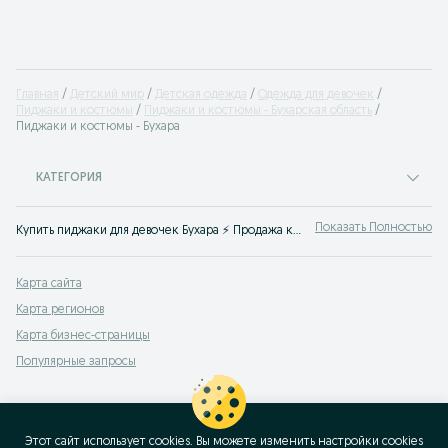
Главная
Детский мир
Детская одежда
Одежда для девочек
Пиджаки и костюмы
Пиджаки и костюмы - Бухарская область
Пиджаки и костюмы - Бухара
КАТЕГОРИЯ
Показать Полностью
Купить пиджаки для девочек Бухара ⚡️ Продажа костюмов для девочек по лучшим ценам ✌ Выгодные цены на детскую одежду на OLX.uz
Карта сайта
Карта регионов
Карта бизнес-страницы
Популярные запросы
Этот сайт использует cookies. Вы можете изменить настройки cookies