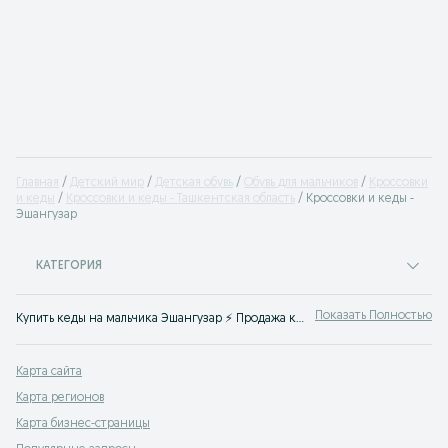
Главная
Детский мир
Детская обувь
Обувь для мальчиков
Кроссовки
и кеды
Кроссовки и кеды - Ташкентская область
Кроссовки и кеды -
Эшангузар
КАТЕГОРИЯ
Показать Полностью
Купить кеды на мальчика Эшангузар ⚡️ Продажа кроссовки для мальчиков по лучшим ценам ✌ Выгодные цены на детскую обувь на OLX.uz
Карта сайта
Карта регионов
Карта бизнес-страницы