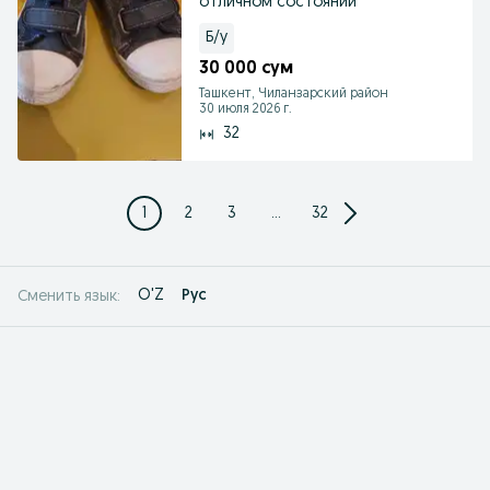
отличном состоянии
Б/у
30 000 сум
Ташкент, Чиланзарский район
30 июля 2026 г.
32
1
2
3
...
32
O'Z
Рус
Сменить язык: