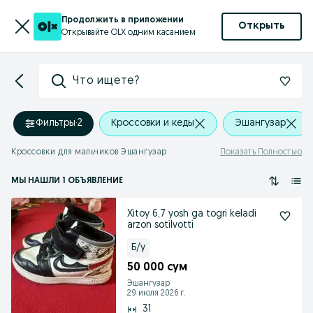
Продолжить в приложении
Открыть
Открывайте OLX одним касанием
Что ищете?
Фильтры
·
2
Кроссовки и кеды
Эшангузар
Кроссовки для мальчиков Эшангузар
Показать Полностью
МЫ НАШЛИ 1 ОБЪЯВЛЕНИЕ
Xitoy 6,7 yosh ga togri keladi
arzon sotilvotti
Б/у
50 000 сум
Эшангузар
29 июля 2026 г.
31