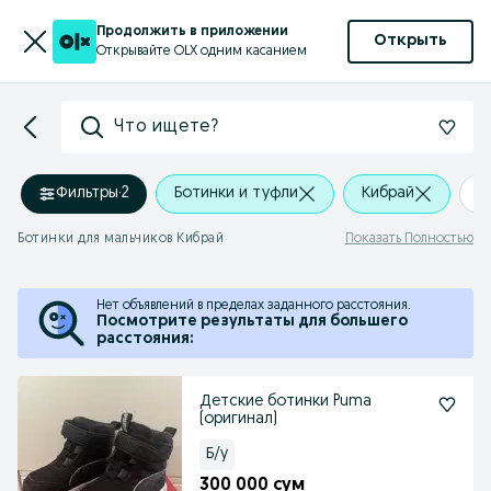
Продолжить в приложении
Открыть
Открывайте OLX одним касанием
Что ищете?
Фильтры
·
2
Ботинки и туфли
Кибрай
+
Ботинки для мальчиков Кибрай
Показать Полностью
Нет объявлений в пределах заданного расстояния.
Посмотрите результаты для большего
расстояния:
Детские ботинки Puma
(оригинал)
Б/у
300 000 сум