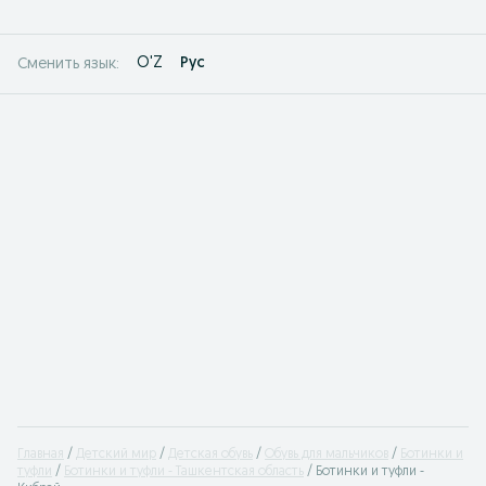
O'Z
Рус
Сменить язык:
Главная
Детский мир
Детская обувь
Обувь для мальчиков
Ботинки и
туфли
Ботинки и туфли - Ташкентская область
Ботинки и туфли -