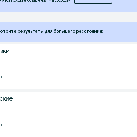
явятся похожие объявления, мы сообщим.
отрите результаты для большего расстояния:
вки
г.
ские
г.