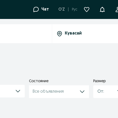
Уведомле
Чат
O'Z
Рус
Состояние
Размер
Все объявления