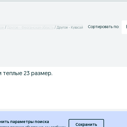
Сортировать по:
гое
Другое - Ферганская область
Другое - Кувасай
 теплые 23 размер.
нить параметры поиска
Сохранить