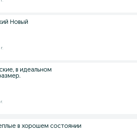
г.
кий Новый
г.
ские, в идеальном
размер.
г.
теплые в хорошем состоянии