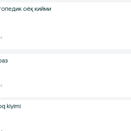
топедик оёқ кийми
г.
раз
г.
oq kiyimi