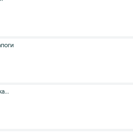
апоги
а...