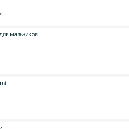
г.
для мальчиков
imi
и