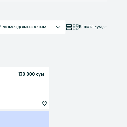
Рекомендованное вам
Валюта
:
сум
у.е.
130 000 сум