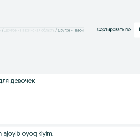
Сортировать по:
е
Другое - Навоийская область
Другое - Навои
для девочек
 ajoyib oyoq kiyim.