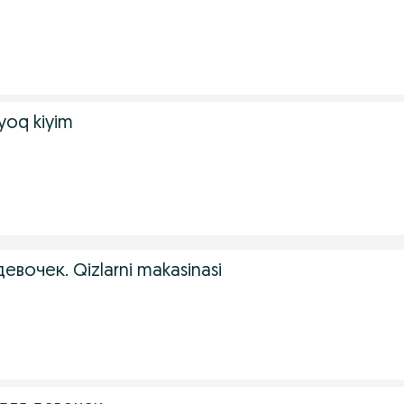
oyoq kiyim
вочек. Qizlarni makasinasi