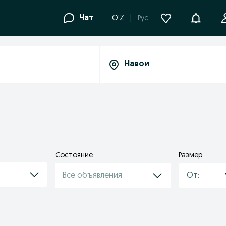
Уведомле
Чат
O'Z
Рус
Состояние
Размер
Все объявления