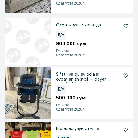
02 августа 2026 г.
Сифати яхши холатда
Б/у
800 000 сум
Гулистан
02 августа 2026 г.
Sifatli va qulay bolalar
ovqatlanish stoli — deyarli
yangidek holatda!
Б/у
500 000 сум
Гулистан
02 августа 2026 г.
Болалар учун стулча