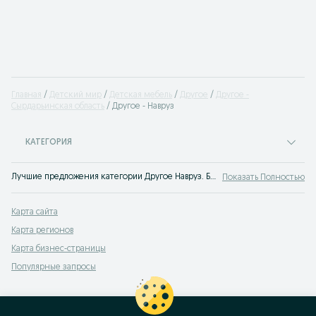
Главная
Детский мир
Детская мебель
Другое
Другое -
Сырдарьинская область
Другое - Навруз
КАТЕГОРИЯ
Лучшие предложения категории Другое Навруз. Большой выбор товаров и услуг по выгодным ценам на OLX! Множество предложений на OLX.uz!
Показать Полностью
Карта сайта
Карта регионов
Карта бизнес-страницы
Популярные запросы