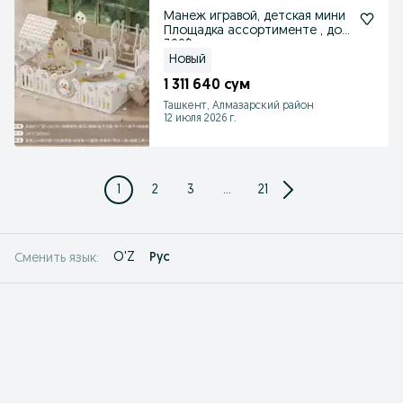
Манеж игравой, детская мини
Площадка ассортименте , до
390$
Новый
1 311 640 сум
Ташкент, Алмазарский район
12 июля 2026 г.
1
2
3
...
21
O'Z
Рус
Сменить язык: