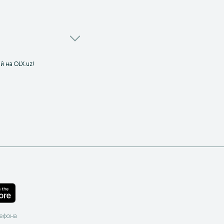
 на OLX.uz!
лефона