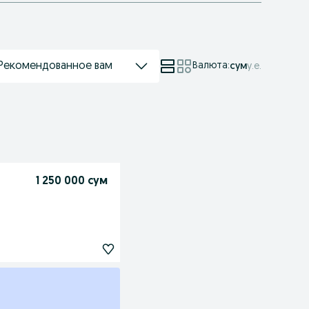
Рекомендованное вам
Валюта
:
сум
у.е.
1 250 000 сум