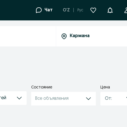
Уведомле
Чат
O'Z
Рус
Состояние
Цена
тей
Все объявления