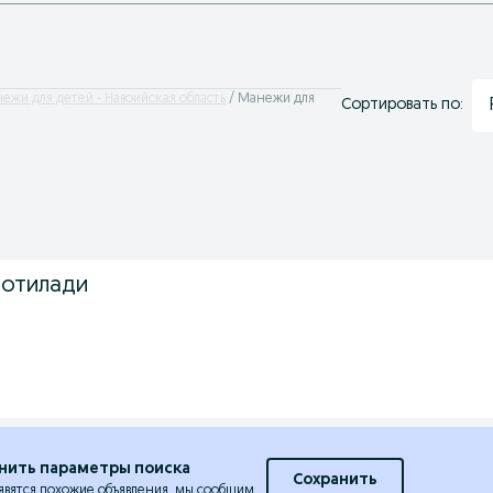
ежи для детей - Навоийская область
Манежи для
Сортировать по:
сотилади
нить параметры поиска
Сохранить
явятся похожие объявления, мы сообщим.