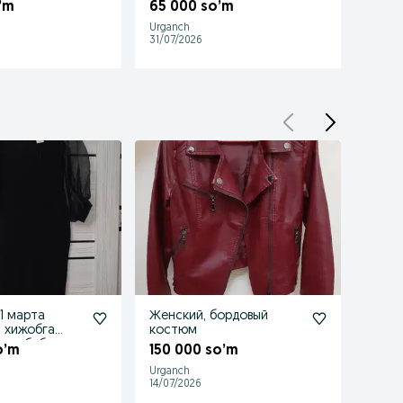
об бермиман
беролмиман олмокчи
’m
65 000 so’m
болсезла
Urganch
31/07/2026
1 марта
Женский, бордовый
Шубо 
а хижобга
костюм
500 
и сабабли
o’m
150 000 so’m
Urganch
Qoʻshk
14/07/2026
23/07/