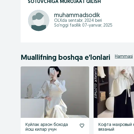
SOTUVCHIGA MUROJAAT QILISH
muhammadsodik
OLXda
sentabr, 2024
beri
So'nggi faollik 07-yanvar, 2025
Muallifning boshqa e'lonlari
Hammasi
Куйлак арзон бохода
Кофта махровый 
йош килар учун
вязаный