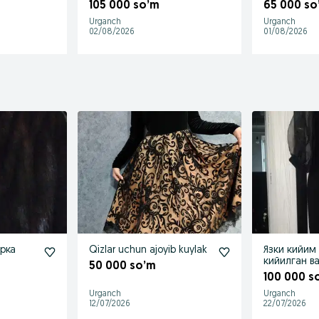
уринглар смс жавоб
смс га жав
105 000 so’m
65 000 so
берилми
Urganch
Urganch
02/08/2026
01/08/2026
рка
Qizlar uchun ajoyib kuylak
Язки кийим 
кийилган в
50 000 so’m
отилганлиг
100 000 s
сотилади
Urganch
Urganch
12/07/2026
22/07/2026