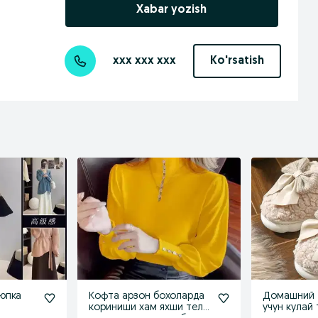
Xabar yozish
xxx xxx xxx
Ko'rsatish
юпка
Кофта арзон бохоларда
Домашний 
кориниши хам яхши тел
учун кулай 