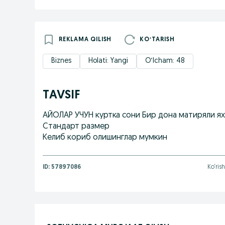
REKLAMA QILISH
KOʻTARISH
Biznes
Holati: Yangi
O‘lcham: 48
TAVSIF
АЙОЛАР УЧУН куртка сони Бир дона матиряли я
Стандарт размер
Келиб кориб олишинглар мумкин
ID:
57897086
Ko‘rish