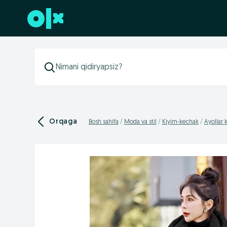
Futerga oʻtish
Orqaga
Bosh sahifa
Moda va stil
Kiyim-kechak
Ayollar 