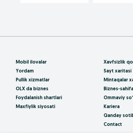
Mobil ilovalar
Xavfsizlik qo
Yordam
Sayt xaritasi
Pullik xizmatlar
Mintaqalar xa
OLX da biznes
Biznes-sahifa
Foydalanish shartlari
Ommaviy so‘
Maxfiylik siyosati
Kariera
Qanday sotib
Contact