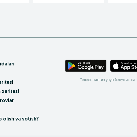
idalari
Телефонингиз учун бепул илова
ritasi
 xaritasi
rovlar
 olish va sotish?