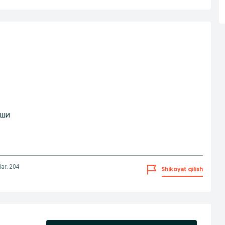
хши
lar: 204
Shikoyat qilish