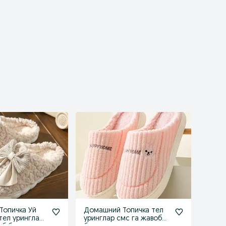
Топичка Уй
Домашний Топичка тел
тел уринглар
уринглар смс га жавоб