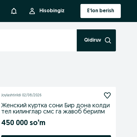
Bildirishnoma
Hisobingiz
E‘lon berish
Qidiruv
Joylashtirildi
02/08/2026
Женский куртка сони Бир дона колди
тел килинглар смс га жавоб берилм
450 000 so’m