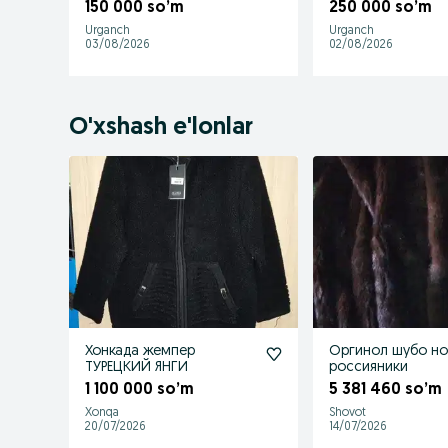
150 000 so’m
250 000 so’m
Urganch
Urganch
03/08/2026
02/08/2026
O'xshash e'lonlar
Хонкада жемпер
Оргинол шубо но
ТУРЕЦКИЙ ЯНГИ
россияники
1 100 000 so’m
5 381 460 so’m
Xonqa
Shovot
20/07/2026
14/07/2026