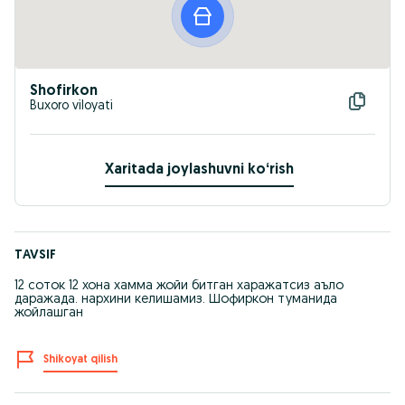
Shofirkon
Buxoro viloyati
Xaritada joylashuvni koʻrish
TAVSIF
12 соток 12 хона хамма жойи битган харажатсиз аъло
даражада. нархини келишамиз. Шофиркон туманида
жойлашган
Shikoyat qilish