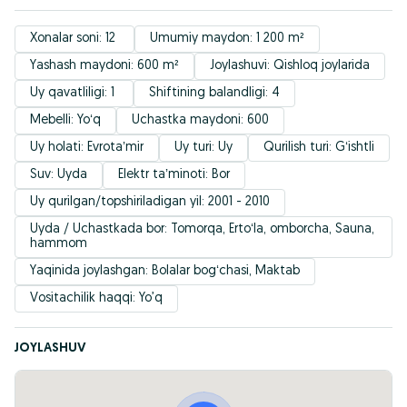
Xonalar soni: 12 
Umumiy maydon: 1 200 m²
Yashash maydoni: 600 m²
Joylashuvi: Qishloq joylarida
Uy qavatliligi: 1 
Shiftining balandligi: 4
Mebelli: Yoʻq
Uchastka maydoni: 600
Uy holati: Evrotaʼmir
Uy turi: Uy
Qurilish turi: Gʻishtli
Suv: Uyda
Elektr taʼminoti: Bor
Uy qurilgan/topshiriladigan yil: 2001 - 2010
Uyda / Uchastkada bor: Tomorqa, Ertoʻla, omborcha, Sauna, 
hammom
Yaqinida joylashgan: Bolalar bogʻchasi, Maktab
Vositachilik haqqi: Yo’q
JOYLASHUV