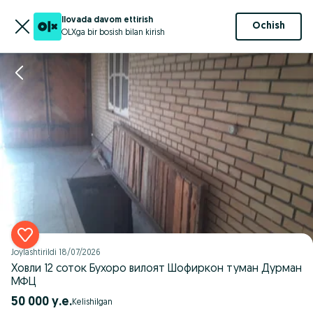
Ilovada davom ettirish
Ochish
OLXga bir bosish bilan kirish
Joylashtirildi
18/07/2026
Ховли 12 соток Бухоро вилоят Шофиркон туман Дурман
МФЦ
50 000 у.е.