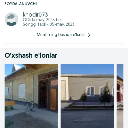
FOYDALANUVCHI
knodir073
OLXda
may, 2023
beri
So'nggi faollik 05-may, 2023
Muallifning boshqa e'lonlari
O'xshash e'lonlar