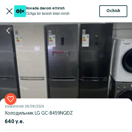
Ilovada davom ettirish
Ochish
OLXga bir bosish bilan kirish
Joylashtirildi
08/08/2026
Холодильник LG GC-B459NQDZ
640 у.е.