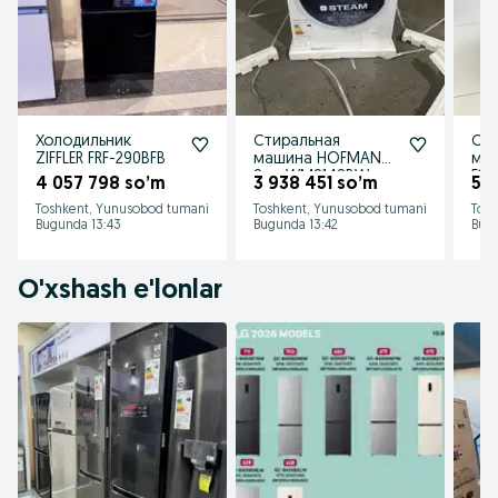
Холодильник
Стиральная
Сти
ZIFFLER FRF-290BFB
машина HOFMANN
маш
8 кг WM814SBW-
F2V
4 057 798 so’m
3 938 451 so’m
5 1
V24/HF
Toshkent, Yunusobod tumani
Toshkent, Yunusobod tumani
Tosh
Bugunda 13:43
Bugunda 13:42
Bugu
O'xshash e'lonlar