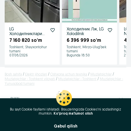
LG
Холодилник Лж, LG
LG 
Холодилниклари
Xolodilnik
NO 
котта
мод
7 160 820 so’m
6 396 999 so’m
4 
ассортиментда,
ОП
Toshkent, Shayxontohur
Toshkent, Mirzo-Ulug‘bek
Tosh
хамма размерлари
СКЛ
tumani
tumani
tum
бор
07/08/2026
Bugunda 18:50
21/0
Bosh sahifa
Elektr jihozlari
Oshxona uchun texnika
Muzlatgichlar
Muzlatgichlar - Toshkent viloyati
Muzlatgichlar - Toshkent
Muzlatgichlar -
Yunusobod tumani
RUKN
Bu sayt Cookie fayllarni ishlatadi. Brauzeringizda Cookies'ni sozlashingiz
ID:
58156856
mumkin.
Ko'proq ma'lumot olish
Ko‘rishlar: 496
Qabul qilish
Qo'ng'iroq / SMS
Xabar yozish