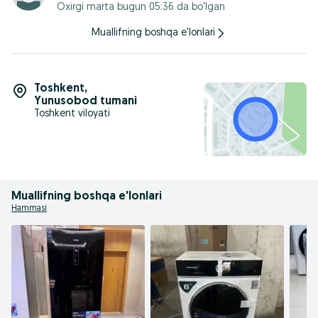
Oxirgi marta bugun 05:36 da bo'lgan
Общий объем холодильника
341 л
Управление
Muallifning boshqa e'lonlari
электронное
Количество компрессоров
1
Климатический класс
Т
Toshkent
,
Количество дверей
Yunusobod tumani
2
Toshkent viloyati
Страна производитель
Китай
Muallifning boshqa e'lonlari
Hammasi