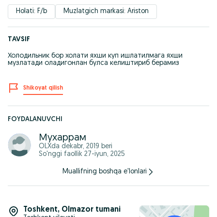
Holati: F/b
Muzlatgich markasi: Ariston
TAVSIF
Холодильник бор холати яхши куп ишлатилмага яхши
музлатади оладигонлан булса келиштириб берамиз
Shikoyat qilish
FOYDALANUVCHI
Мухаррам
OLXda
dekabr, 2019
beri
So'nggi faollik 27-iyun, 2025
Muallifning boshqa e'lonlari
Toshkent
,
Olmazor tumani