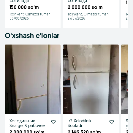
сотилади
сотилади
1 1
150 000 so’m
2 000 000 so’m
Toshkent, Olmazor tumani
Toshkent, Olmazor tumani
Tosh
06/08/2026
27/07/2026
27/0
O'xshash e'lonlar
Холодильник
LG Xolodilnik
Soti
Snaige. В рабочем
Sotiladi
mator
состояние.
kori
2 000 000 so’m
2 146 320 so’m
2 