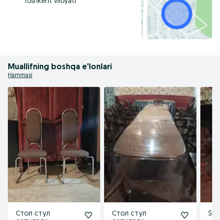
Toshkent viloyati
Muallifning boshqa e'lonlari
Hammasi
Стол стул
Стол стул
Stol