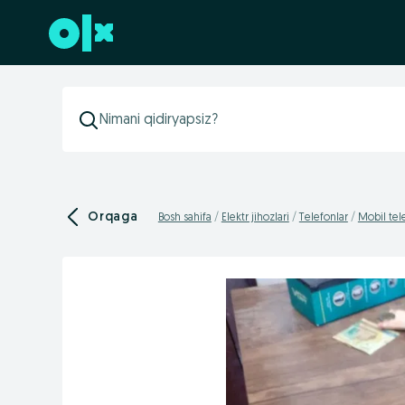
Futerga oʻtish
Orqaga
Bosh sahifa
Elektr jihozlari
Telefonlar
Mobil tel