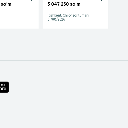
BONU
 so’m
3 047 250 so’m
3 32
Toshkent, Chilonzor tumani
Toshke
01/08/2026
26/07/