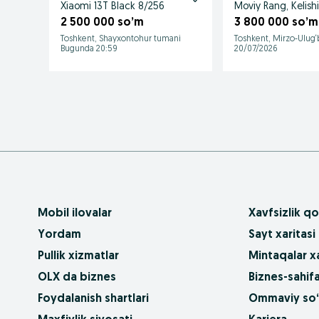
Xiaomi 13T Black 8/256
Moviy Rang, Kelishi
2 500 000 so’m
3 800 000 so’m
Toshkent, Shayxontohur tumani
Toshkent, Mirzo-Ulug
Bugunda 20:59
20/07/2026
Mobil ilovalar
Xavfsizlik qo
Yordam
Sayt xaritasi
Pullik xizmatlar
Mintaqalar xa
OLX da biznes
Biznes-sahifa
Foydalanish shartlari
Ommaviy so‘