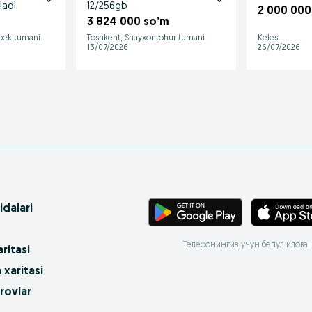
ladi
12/256gb
2 000 000
3 824 000 so’m
‘bek tumani
Toshkent, Shayxontohur tumani
Keles
13/07/2026
26/07/2026
idalari
Телефонингиз учун бепул илова
ritasi
 xaritasi
rovlar