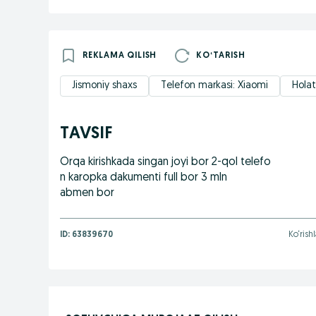
REKLAMA QILISH
KOʻTARISH
Jismoniy shaxs
Telefon markasi: Xiaomi
Holat
TAVSIF
Orqa kirishkada singan joyi bor 2-qol telefo
n karopka dakumenti full bor 3 mln
abmen bor
ID:
63839670
Ko‘rish