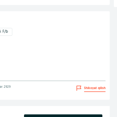
i: F/b
lar: 2929
Shikoyat qilish