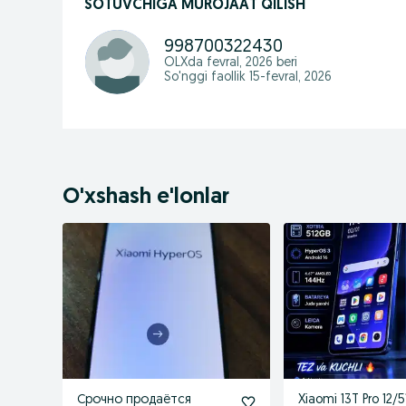
SOTUVCHIGA MUROJAAT QILISH
998700322430
OLXda
fevral, 2026
beri
So'nggi faollik 15-fevral, 2026
O'xshash e'lonlar
Срочно продаётся
Xiaomi 13T Pro 12/