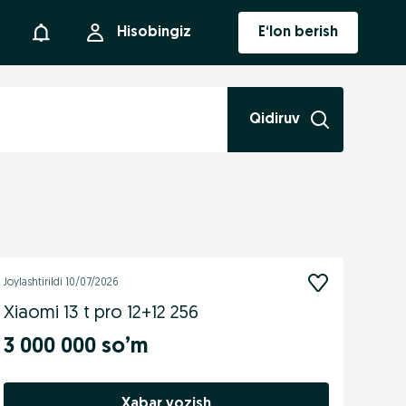
Bildirishnoma
Hisobingiz
E‘lon berish
Qidiruv
Joylashtirildi
10/07/2026
Xiaomi 13 t pro 12+12 256
3 000 000 so’m
Xabar yozish