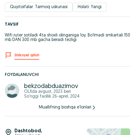
Quyitoifalar: Tarmoq uskunasi
Holati: Yangi
TAVSIF
Wifi ruter sotiladi 4ta shoxli olinganiga 1oy. Boʻlmadi smkartali 150
mb DAN 300 mb gacha beradi tezligi
Shikoyat qilish
FOYDALANUVCHI
bekzodabduazimov
OLXda
avgust, 2023
beri
So'nggi faollik 26-aprel, 2024
Muallifning boshqa e'lonlari
Dashtobod
,