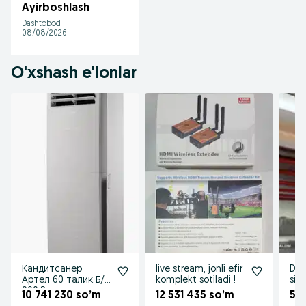
Ayirboshlash
Dashtobod
08/08/2026
O'xshash e'lonlar
Кандитсанер
live stream, jonli efir
Dux
Артел 60 талик Б/У
komplekt sotiladi !
sifa
900.$
10 741 230 so’m
12 531 435 so’m
5 