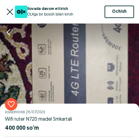
Ilovada davom ettirish
Ochish
OLXga bir bosish bilan kirish
Joylashtirildi
28/07/2026
Wifi ruter N720 madel Smkartali
400 000 so’m