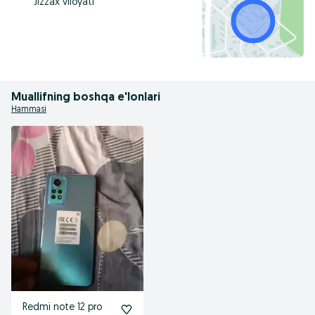
Jizzax viloyati
Muallifning boshqa e'lonlari
Hammasi
Redmi note 12 pro