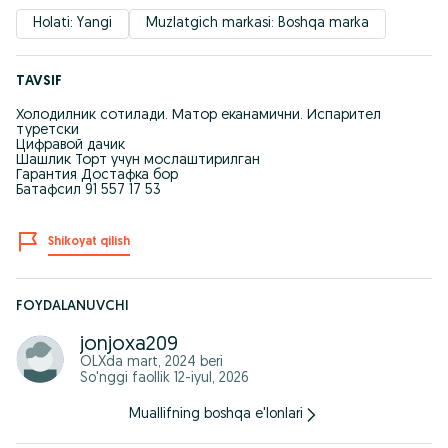
Holati: Yangi
Muzlatgich markasi: Boshqa marka
TAVSIF
Холодилник сотилади. Матор еканамични. Испарител
туретски
Цифравой дачик
Шашлик Торт учун мослаштирилган
Гарантия Достафка бор
Батафсил 91 557 17 53
Shikoyat qilish
FOYDALANUVCHI
jonjoxa209
OLXda
mart, 2024
beri
So'nggi faollik 12-iyul, 2026
Muallifning boshqa e'lonlari