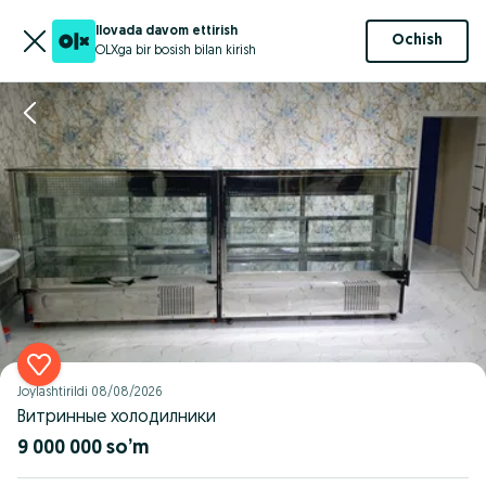
Ilovada davom ettirish
Ochish
OLXga bir bosish bilan kirish
Joylashtirildi
08/08/2026
Витринные холодилники
9 000 000 so’m