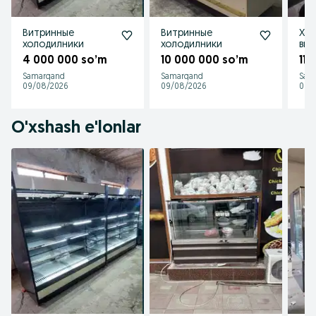
Витринные
Витринные
Хол
холодилники
холодилники
вит
4 000 000 so’m
10 000 000 so’m
11 
Samarqand
Samarqand
Sam
09/08/2026
09/08/2026
09/
O'xshash e'lonlar