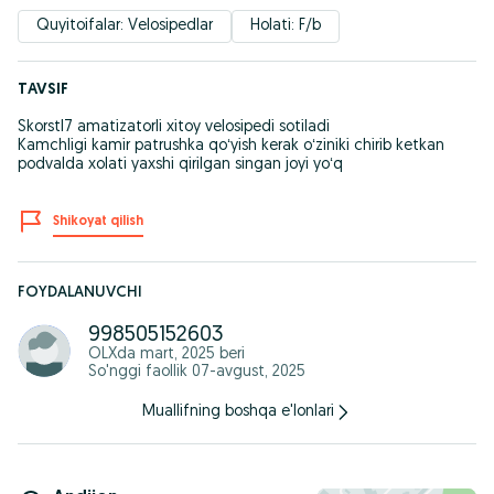
Quyitoifalar: Velosipedlar
Holati: F/b
TAVSIF
Skorstl7 amatizatorli xitoy velosipedi sotiladi
Kamchligi kamir patrushka qoʻyish kerak oʻziniki chirib ketkan
podvalda xolati yaxshi qirilgan singan joyi yoʻq
Shikoyat qilish
FOYDALANUVCHI
998505152603
OLXda
mart, 2025
beri
So'nggi faollik 07-avgust, 2025
Muallifning boshqa e'lonlari