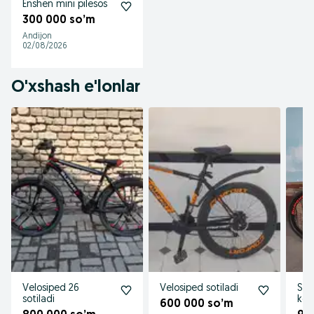
Enshen mini pilesos
300 000 so’m
Andijon
02/08/2026
O'xshash e'lonlar
Velosiped 26
Velosiped sotiladi
Sot
sotiladi
kel
600 000 so’m