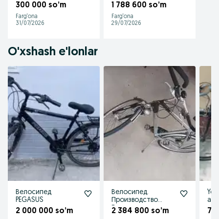
300 000 so’m
1 788 600 so’m
Farg‘ona
Farg‘ona
31/07/2026
29/07/2026
O'xshash e'lonlar
Велосипед
Велосипед.
Yol 
PEGASUS
Производство
and
Германия.
2 000 000 so’m
2 384 800 so’m
78