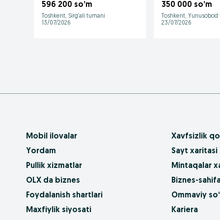
ассортименте и под
интерьера
596 200 so’m
350 000 so’m
заказ
Toshkent, Sirg‘ali tumani
Toshkent, Yunusobod
13/07/2026
23/07/2026
Mobil ilovalar
Xavfsizlik qo
Yordam
Sayt xaritasi
Pullik xizmatlar
Mintaqalar xa
OLX da biznes
Biznes-sahifa
Foydalanish shartlari
Ommaviy so‘
Maxfiylik siyosati
Kariera