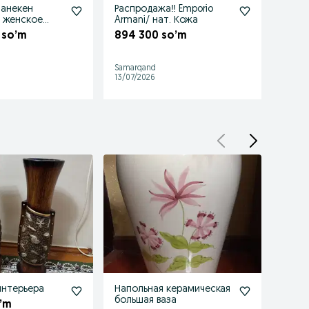
манекен
Распродажа‼️ Emporio
Часы 
 женское
Armani/ нат. Кожа
370 
 so’m
894 300 so’m
Samarqand
Samar
13/07/2026
10/07/
интерьера
Напольная керамическая
Ваза
большая ваза
кита
’m