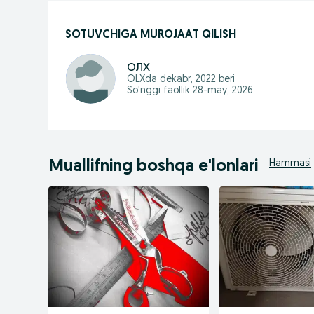
SOTUVCHIGA MUROJAAT QILISH
олх
OLXda
dekabr, 2022
beri
So'nggi faollik 28-may, 2026
Muallifning boshqa e'lonlari
Hammasi