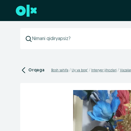
Futerga oʻtish
Orqaga
Bosh sahifa
Uy va bog'
Interyer jihozlari
Vazalar