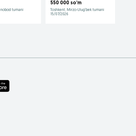
550 000 so’m
400 
hnobod tumani
Toshkent, Mirzo-Ulug‘bek tumani
Toshke
15/07/2026
28/07/