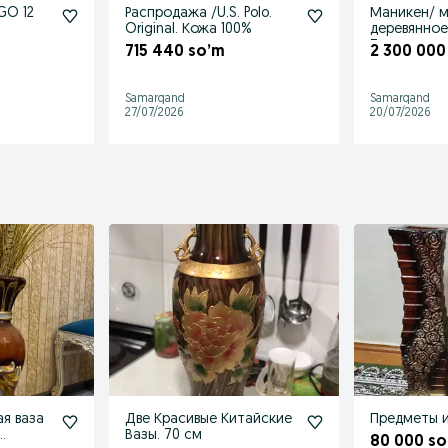
GO 12
Распродажа /U.S. Polo.
Маникен/ 
Original. Кожа 100%
деревянное
Турция
715 440 so’m
2 300 000
Samarqand
Samarqand
27/07/2026
20/07/2026
я ваза
Две Красивые Китайские
Предметы 
Вазы. 70 см
80 000 so