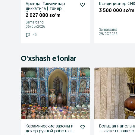
Аренда. Тикувчилар
Кондиционер CHI
диккатига ( тайёр
3 500 000 so’m
бизнес)
2 027 080 so’m
Samarqand
06/08/2026
Samarqand
29/07/2026
45
O'xshash e'lonlar
Керамические вазоны и
Большая напольна
декор ручной работы в
— акцент вашего