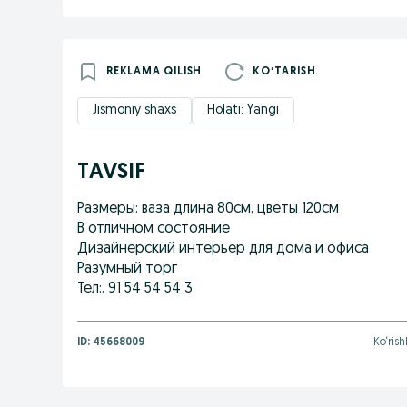
REKLAMA QILISH
KOʻTARISH
Jismoniy shaxs
Holati: Yangi
TAVSIF
Размеры: ваза длина 80см, цветы 120см
В отличном состояние
Дизайнерский интерьер для дома и офиса
Разумный торг
Тел:. 91 54 54 54 3
ID:
45668009
Ko‘rish