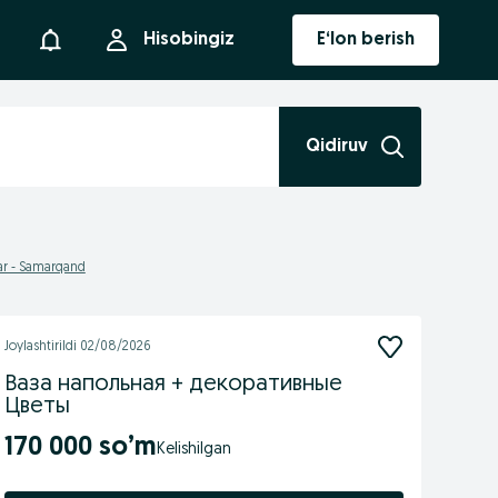
Bildirishnoma
Hisobingiz
E‘lon berish
Qidiruv
lar - Samarqand
Joylashtirildi
02/08/2026
Ваза напольная + декоративные
Цветы
170 000 so’m