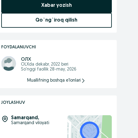
Xabar yozish
Qo`ng`iroq qilish
FOYDALANUVCHI
олх
OLXda
dekabr, 2022
beri
So'nggi faollik 28-may, 2026
Muallifning boshqa e'lonlari
JOYLASHUV
Samarqand
,
Samarqand viloyati