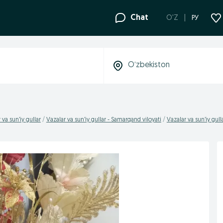
Chat
O'Z
РУ
 va sun’iy gullar
Vazalar va sun’iy gullar - Samarqand viloyati
Vazalar va sun’iy gul