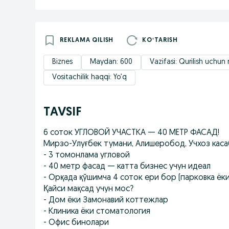
REKLAMA QILISH
KOʻTARISH
Biznes
Maydan: 600
Vazifasi: Qurilish uchun 
Vositachilik haqqi: Yo’q
TAVSIF
6 соток УГЛОВОЙ УЧАСТКА — 40 МЕТР ФАСАД!
Мирзо-Улуғбек тумани, Алишеробод, Учхоз кас
- 3 томонлама угловой
- 40 метр фасад — катта бизнес учун идеал
- Орқада қўшимча 4 соток ери бор (парковка ё
Қайси мақсад учун мос?
- Дом ёки Замонавий коттежлар
- Клиника ёки стоматология
- Офис бинолари