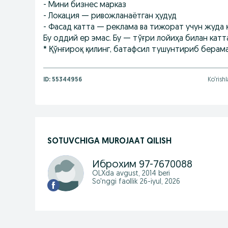
- Мини бизнес марказ
- Локация — ривожланаётган ҳудуд
- Фасад катта — реклама ва тижорат учун жуда 
Бу оддий ер эмас. Бу — тўғри лойиҳа билан катт
* Қўнғироқ қилинг, батафсил тушунтириб берама
ID:
55344956
Ko‘rish
SOTUVCHIGA MUROJAAT QILISH
Иброхим 97-7670088
OLXda
avgust, 2014
beri
So'nggi faollik 26-iyul, 2026