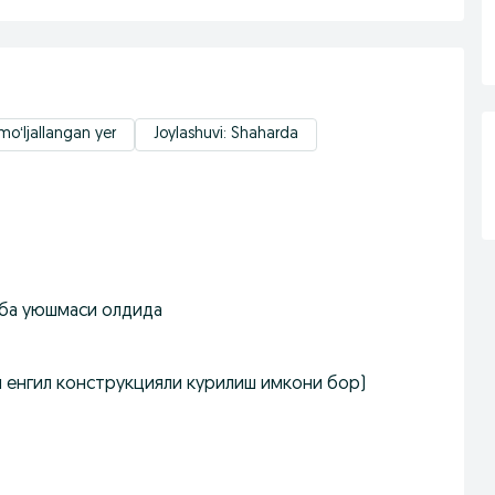
moʻljallangan yer
Joylashuvi: Shaharda
аба уюшмаси олдида
ки енгил конструкцияли курилиш имкони бор)