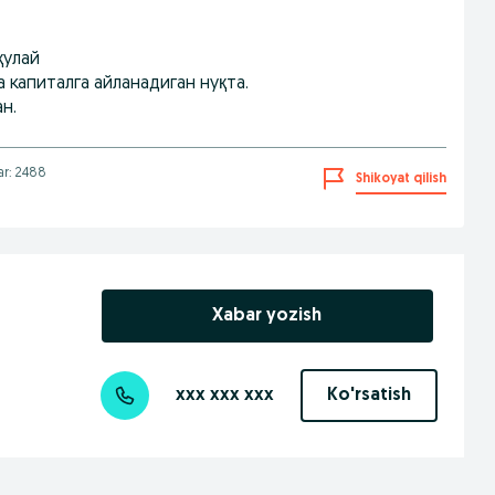
қулай
а капиталга айланадиган нуқта.
н.
lar: 2488
Shikoyat qilish
Xabar yozish
xxx xxx xxx
Ko'rsatish