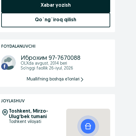
Xabar yozish
Qo`ng`iroq qilish
FOYDALANUVCHI
Иброхим 97-7670088
OLXda
avgust, 2014
beri
So'nggi faollik 26-iyul, 2026
Muallifning boshqa e'lonlari
JOYLASHUV
Toshkent, Mirzo-
Ulug‘bek tumani
Toshkent viloyati