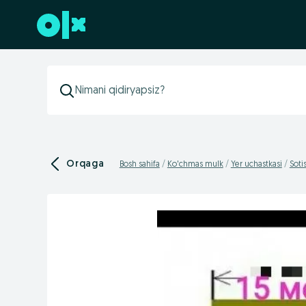
Futerga oʻtish
Orqaga
Bosh sahifa
Ko'chmas mulk
Yer uchastkasi
Soti