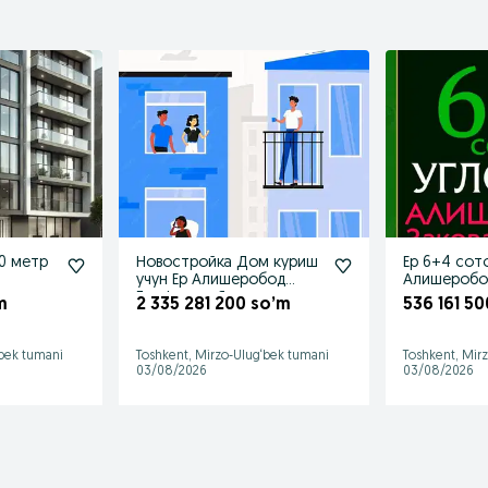
40 метр
Новостройка Дом куриш
Ер 6+4 сот
учун Ер Алишеробод
Алишеробо
Геофизика Янги
махалла
m
2 335 281 200 so’m
536 161 5
Узбекистон
‘bek tumani
Toshkent, Mirzo-Ulug‘bek tumani
Toshkent, Mir
03/08/2026
03/08/2026