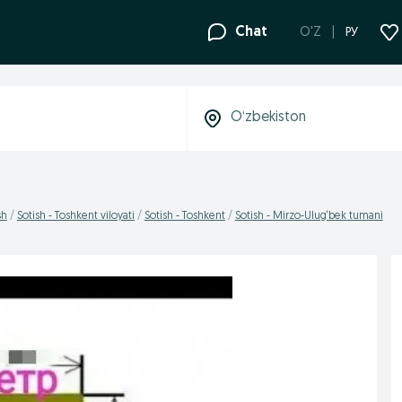
Chat
O'Z
РУ
sh
Sotish - Toshkent viloyati
Sotish - Toshkent
Sotish - Mirzo-Ulug‘bek tumani