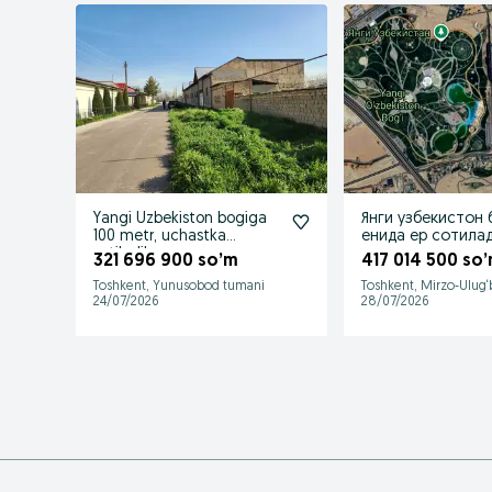
Yangi Uzbekiston bogiga
Янги узбекистон 
100 metr, uchastka
енида ер сотила
sotiladi!
321 696 900 so’m
417 014 500 so
Toshkent, Yunusobod tumani
Toshkent, Mirzo-Ulug
24/07/2026
28/07/2026