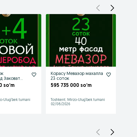
ок
Корасу Мевазор махалла
Срочн
д Заковат
23 соток
Муса
00 so’m
595 735 000 so’m
762 
Mirob
01/08/
zo-Ulug‘bek tumani
Toshkent, Mirzo-Ulug‘bek tumani
02/08/2026
64