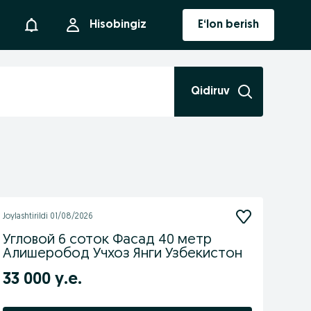
Bildirishnoma
Hisobingiz
E‘lon berish
Qidiruv
Joylashtirildi
01/08/2026
Угловой 6 соток Фасад 40 метр
Алишеробод Учхоз Янги Узбекистон
33 000 у.е.