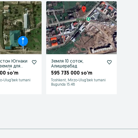
истон Югнаки
Земля 10 соток,
Учхоз
земля для
Алишерабад
прод
тва 3 гектар
участ
00 so’m
595 735 000 so’m
476 
Узбе
zo-Ulug‘bek tumani
Toshkent, Mirzo-Ulug‘bek tumani
Toshke
Bugunda 15:48
Bugund