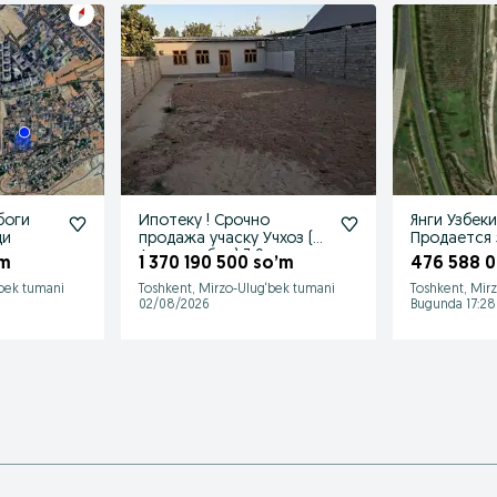
боги
Ипотеку ! Срочно
Янги Узбек
ди
продажа учаску Учхоз (
Продается 
Алишеробод) 3.9 сотку
строительс
’m
1 370 190 500 so’m
476 588 0
‘bek tumani
Toshkent, Mirzo-Ulug‘bek tumani
Toshkent, Mir
02/08/2026
Bugunda 17:28