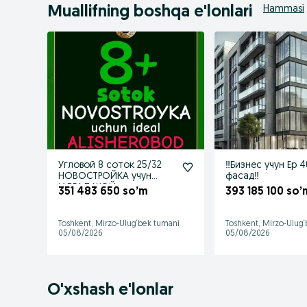
Muallifning boshqa e'lonlari
Hammasi
Угловой 8 соток 25/32
‼️Бизнес учун Ер 
НОВОСТРОЙКА учун
фасад‼️
ИДЕАЛ ЖОЙ
351 483 650 so’m
393 185 100 so’
Toshkent, Mirzo-Ulug‘bek tumani
Toshkent, Mirzo-Ulug
05/08/2026
05/08/2026
O'xshash e'lonlar