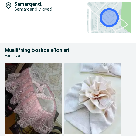
Samarqand
,
Samarqand viloyati
Muallifning boshqa e'lonlari
Hammasi