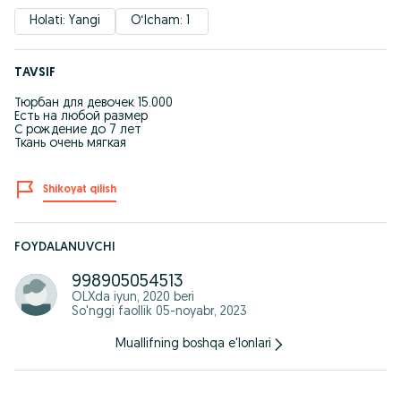
Holati: Yangi
O‘lcham: 1 
TAVSIF
Тюрбан для девочек 15.000
Есть на любой размер
С рождение до 7 лет
Ткань очень мягкая
Shikoyat qilish
FOYDALANUVCHI
998905054513
OLXda
iyun, 2020
beri
So'nggi faollik 05-noyabr, 2023
Muallifning boshqa e'lonlari