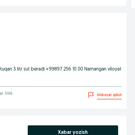
ni tuqan 3 litr sut beradi +99897 256 10 00 Namangan viloyat
lar: 5106
Shikoyat qilish
Xabar yozish