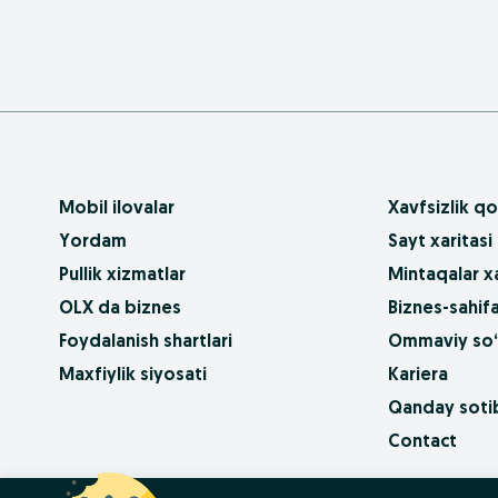
Mobil ilovalar
Xavfsizlik qo
Yordam
Sayt xaritasi
Pullik xizmatlar
Mintaqalar xa
OLX da biznes
Biznes-sahifa
Foydalanish shartlari
Ommaviy so‘
Maxfiylik siyosati
Kariera
Qanday sotib
Contact
OLX.bg
OLX.pl
OLX.ro
OLX.ua
OLX.pt