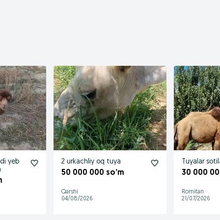
adi yeb
2 urkachliy oq tuya
Tuyalar sotil
a
50 000 000 so’m
30 000 00
m
Qarshi
Romitan
04/08/2026
21/07/2026