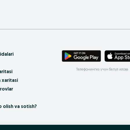
idalari
Телефонингиз учун бепул илова
ritasi
 xaritasi
rovlar
 olish va sotish?