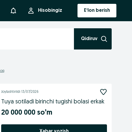
Bildirishnoma
Hisobingiz
E‘lon berish
Qidiruv
toq
Joylashtirildi
13/07/2026
Tuya sotiladi birinchi tugishi bolasi erkak
20 000 000 so’m
Xabar yozish