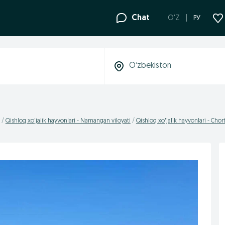
Chat
O'Z
РУ
Qishloq xo'jalik hayvonlari - Namangan viloyati
Qishloq xo'jalik hayvonlari - Chor