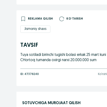
REKLAMA QILISH
KOʻTARISH
Jismoniy shaxs
TAVSIF
Tuya sotiladi birinchi tugishi bolasi erkak 25 mart ku
CHortoq tumanda oxirgi narxi 20.000.000 sum
ID:
47378240
Ko‘rish
SOTUVCHIGA MUROJAAT QILISH