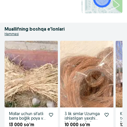
Muallifning boshqa e'lonlari
Hammasi
Mollar uchun sifatli
3 lik simlar Uzumga
Kuk
barra boĝlik poya va
ishlatilgan yaxshi
tera
poya preslar
holatda turibdi
Bol
13 000 so’m
10 000 so’m
12