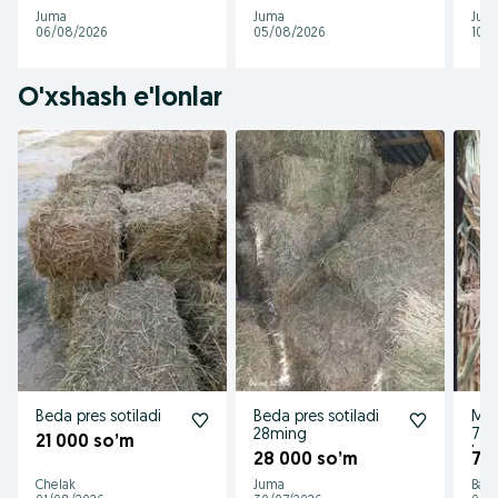
hol
Juma
Juma
Jum
06/08/2026
05/08/2026
10/0
O'xshash e'lonlar
Beda pres sotiladi
Beda pres sotiladi
Mak
28ming
700
21 000 so’m
kat
28 000 so’m
7 
Chelak
Juma
Baxt