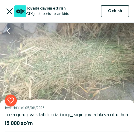
Ilovada davom ettirish
Ochish
OLXga bir bosish bilan kirish
Joylashtirildi
05/08/2026
Toza quruq va sifatli beda boĝi_ sigir,quy echki va ot uchun
15 000 so’m