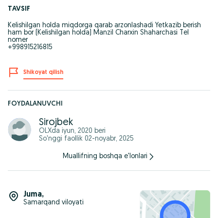
TAVSIF
Kelishilgan holda miqdorga qarab arzonlashadi Yetkazib berish
ham bor (Kelishilgan holda) Manzil Charxin Shaharchasi Tel
nomer
+998915216815
Shikoyat qilish
FOYDALANUVCHI
Sirojbek
OLXda
iyun, 2020
beri
So'nggi faollik 02-noyabr, 2025
Muallifning boshqa e'lonlari
Juma
,
Samarqand viloyati