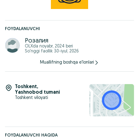
FOYDALANUVCHI
Розалия
OLXda
noyabr, 2024
beri
So'nggi faollik 30-iyul, 2026
Muallifning boshqa e'lonlari
Toshkent
,
Yashnobod tumani
Toshkent viloyati
FOYDALANUVCHI HAQIDA