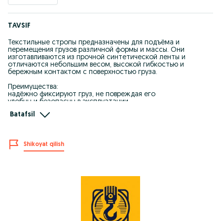
TAVSIF
Текстильные стропы предназначены для подъёма и
перемещения грузов различной формы и массы. Они
изготавливаются из прочной синтетической ленты и
отличаются небольшим весом, высокой гибкостью и
бережным контактом с поверхностью груза.
Преимущества:
надёжно фиксируют груз, не повреждая его
удобны и безопасны в эксплуатации
устойчивы к износу и растяжению
Batafsil
не требуют сложного ухода и обслуживания
Исполнение: петлевые, кольцевые, одно- и многоветвевые
Сфера применения: строительство, промышленное
Shikoyat qilish
производство, складская логистика, погрузочно-
разгрузочные и монтажные работы
Стропы имеют цветовую маркировку по грузоподъёмности,
снабжаются биркой и паспортом производителя.
Возможно изготовление строп по
индивидуальным параметрам и требуемым нагрузкам..
+998771330808 Розалия
+998777360808 Ильдар
elevatron.uz