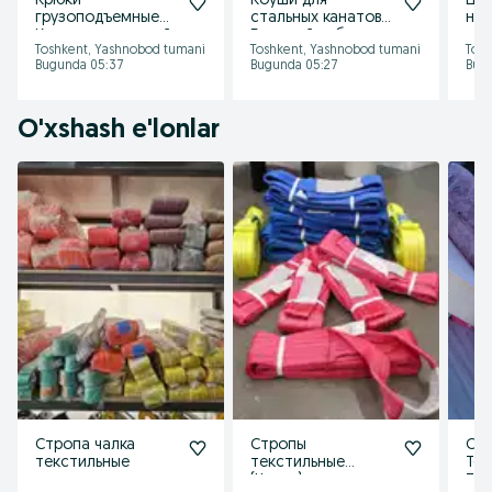
Крюки
Коуши для
Цеп
грузоподъемные
стальных канатов
над
Крюки с защелкой
Большой выбор
сам
Toshkent, Yashnobod tumani
Toshkent, Yashnobod tumani
Tosh
Для строп и
размеров В
гру
Bugunda 05:37
Bugunda 05:27
Bugu
такелажа В
наличии
наличии
O'xshash e'lonlar
Стропа чалка
Стропы
СТ
текстильные
текстильные
Тек
(Чалки)
Таш