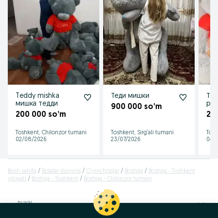
Teddy mishka
Теди мишки
Тед
мишка тедди
раз
900 000 so’m
кач
200 000 so’m
23
Toshkent, Chilonzor tumani
Toshkent, Sirg‘ali tumani
Tosh
02/08/2026
23/07/2026
04/
Bosh sahifa
Bolalar dunyosi
O'yinchoqlar
Boshqa
Boshqa - Toshkent
viloyati
Boshqa - Toshkent
Boshqa - Chilonzor tumani
RUKN