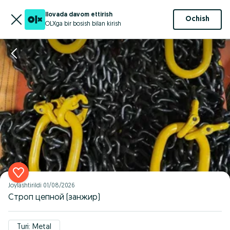
Ilovada davom ettirish
Ochish
OLXga bir bosish bilan kirish
Joylashtirildi
01/08/2026
Строп цепной (занжир)
Turi: Metal