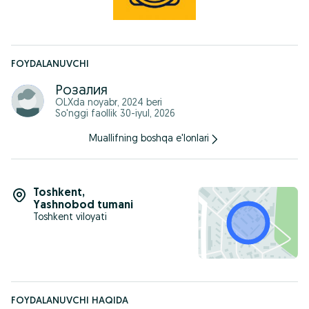
+998 77 133 08 08 Розалия
elevatronsystems
FOYDALANUVCHI
Розалия
OLXda
noyabr, 2024
beri
So'nggi faollik 30-iyul, 2026
Muallifning boshqa e'lonlari
Toshkent
,
Yashnobod tumani
Toshkent viloyati
FOYDALANUVCHI HAQIDA