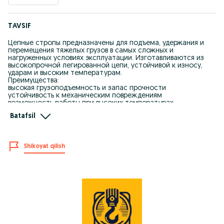
TAVSIF
Цепные стропы предназначены для подъема, удержания и
перемещения тяжелых грузов в самых сложных и
нагруженных условиях эксплуатации. Изготавливаются из
высокопрочной легированной цепи, устойчивой к износу,
ударам и высоким температурам.
Преимущества:
высокая грузоподъемность и запас прочности
устойчивость к механическим повреждениям
возможность работы при высоких температурах
ремонтопригодность и длительный срок службы
Batafsil
Исполнение: 1СК, 2СК, 3СК, 4СК (одноветвевые и
многоветвевые)
Комплектация: крюки, соединительные звенья, укоротители
цепи
Shikoyat qilish
Применение: металлургия, машиностроение,
горнодобывающая отрасль, строительство, тяжелая
промышленность
Цепные стропы имеют маркировку грузоподъемности,
комплектуются паспортом и соответствуют требованиям
нормативной документации для промышленного
применения.
Возможное изготовление по индивидуальным размерам и
конфигурации.
+998 77 736 08 08 Ильдар