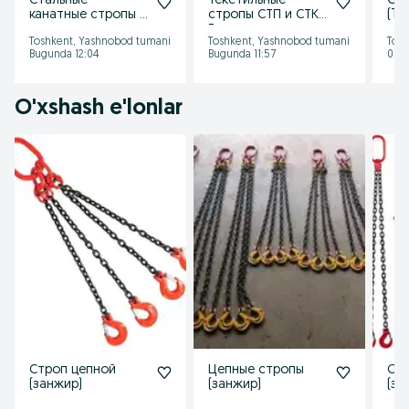
Стальные
Текстильные
Cha
канатные стропы и
стропы СТП и СТК.
(To
круглопрядные
Грузоподъемность
arqo
Toshkent, Yashnobod tumani
Toshkent, Yashnobod tumani
Tosh
стропы.Изготовле
от 1 и более .В
Bugunda 12:04
Bugunda 11:57
06/
ние под заказ
наличии
O'xshash e'lonlar
Строп цепной
Цепные стропы
Стр
(занжир)
(занжир)
(за