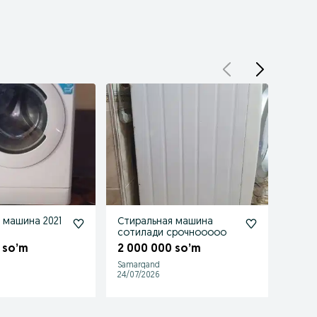
 машина 2021
Стиральная машина
Авто
сотилади срочнооооо
маши
 so’m
2 000 000 so’m
2 62
Samarqand
Samar
24/07/2026
18/07/