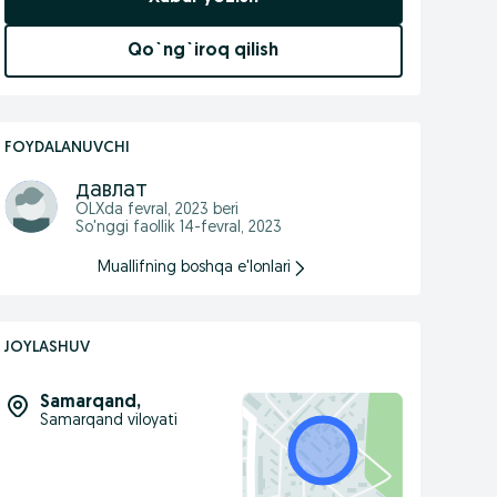
Qo`ng`iroq qilish
FOYDALANUVCHI
давлат
OLXda
fevral, 2023
beri
So'nggi faollik 14-fevral, 2023
Muallifning boshqa e'lonlari
JOYLASHUV
Samarqand
,
Samarqand viloyati