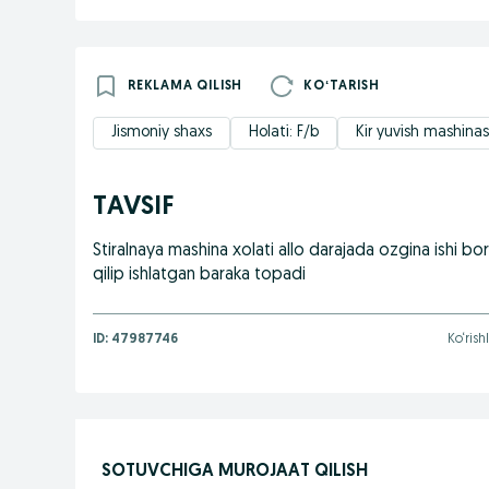
REKLAMA QILISH
KOʻTARISH
Jismoniy shaxs
Holati: F/b
Kir yuvish mashinas
TAVSIF
Stiralnaya mashina xolati allo darajada ozgina ishi
qilip ishlatgan baraka topadi
ID:
47987746
Ko‘rish
SOTUVCHIGA MUROJAAT QILISH