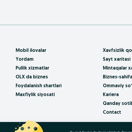
Mobil ilovalar
Xavfsizlik qo
Yordam
Sayt xaritasi
Pullik xizmatlar
Mintaqalar xa
OLX da biznes
Biznes-sahifa
Foydalanish shartlari
Ommaviy so‘
Maxfiylik siyosati
Kariera
Qanday sotib
Contact
OLX.bg
OLX.pl
OLX.ro
OLX.ua
OLX.pt