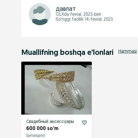
давлат
OLXda
fevral, 2023
beri
So'nggi faollik 14-fevral, 2023
Muallifning boshqa e'lonlari
Hammasi
Свадебный аксессуары
600 000 so’m
Samarqand