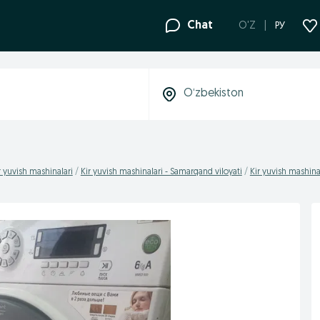
Chat
O'Z
РУ
r yuvish mashinalari
Kir yuvish mashinalari - Samarqand viloyati
Kir yuvish mashina