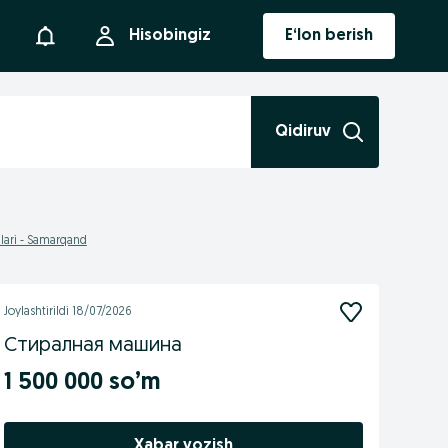
Bildirishnoma
Hisobingiz
E‘lon berish
Qidiruv
lari - Samarqand
Joylashtirildi
18/07/2026
Стиралная машина
1 500 000 so’m
Xabar yozish