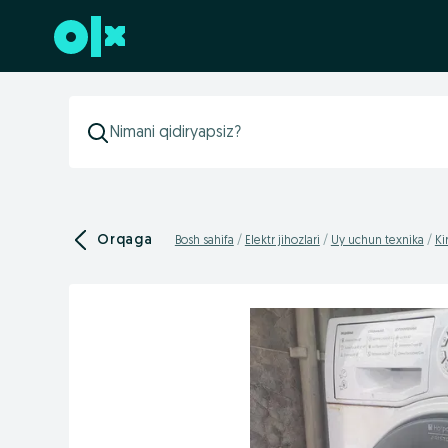
Futerga oʻtish
Orqaga
Bosh sahifa
Elektr jihozlari
Uy uchun texnika
Ki