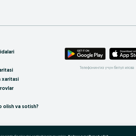
idalari
Телефонингиз учун бепул илова
ritasi
 xaritasi
rovlar
 olish va sotish?