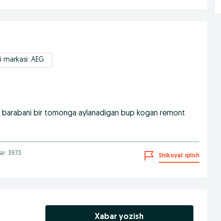
i markasi: AEG
 bor barabani bir tomonga aylanadigan bup kogan remont
lar: 3973
Shikoyat qilish
Xabar yozish