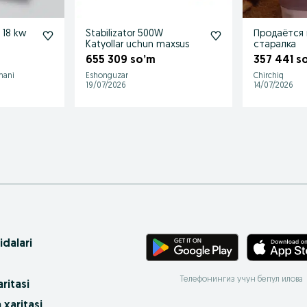
Стабилизатор 3 f 18 kw
Stabilizator 500W
Продаётся
Katyollar uchun maxsus
старалка
655 309 so’m
357 441 s
mani
Eshonguzar
Chirchiq
19/07/2026
14/07/2026
idalari
Телефонингиз учун бепул илова
ritasi
 xaritasi