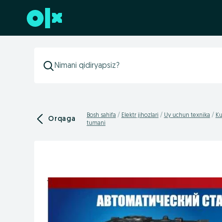
Futerga oʻtish
Bosh sahifa
Elektr jihozlari
Uy uchun texnika
Ku
Orqaga
tumani