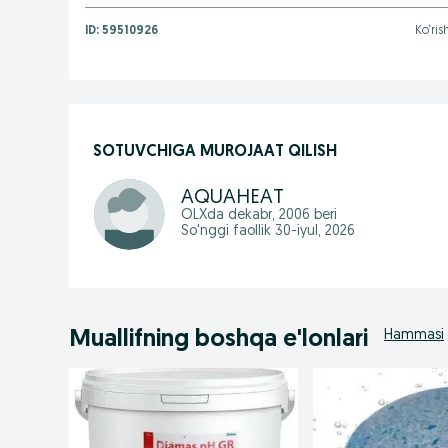
ID:
59510926
Ko‘rish
SOTUVCHIGA MUROJAAT QILISH
AQUAHEAT
OLXda
dekabr, 2006
beri
So'nggi faollik 30-iyul, 2026
Muallifning boshqa e'lonlari
Hammasi