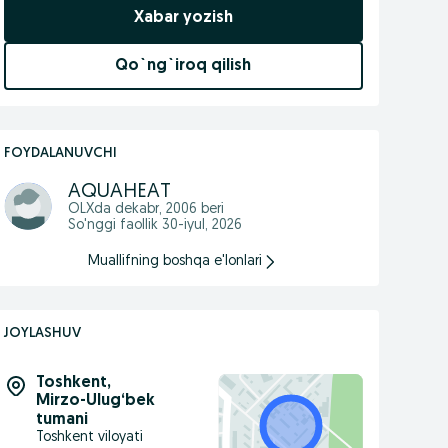
Xabar yozish
Qo`ng`iroq qilish
FOYDALANUVCHI
AQUAHEAT
OLXda
dekabr, 2006
beri
So'nggi faollik 30-iyul, 2026
Muallifning boshqa e'lonlari
JOYLASHUV
Toshkent
,
Mirzo-Ulug‘bek
tumani
Toshkent viloyati