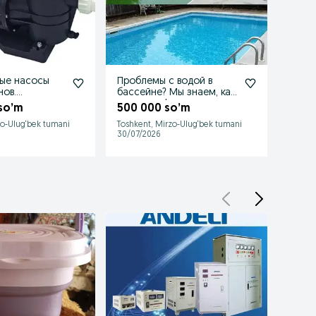
ые насосы
Проблемы с водой в
Ками
нов.
бассейне? Мы знаем, как
Spartherm. 
их решить!
Герма
 so’m
500 000 so’m
41 7
пропа
zo-Ulug‘bek tumani
Toshkent, Mirzo-Ulug‘bek tumani
Toshke
30/07/2026
27/07/