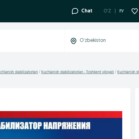
Chat
O'Z
РУ
chlanish stabilizatorlari
Kuchlanish stabilizatorlari - Toshkent viloyati
Kuchlanish st