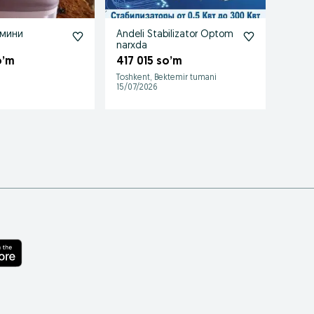
 мини
Andeli Stabilizator Optom
Duxkon
narxda
3 57
o’m
417 015 so’m
Toshkent, Bektemir tumani
Zangio
15/07/2026
16/07/