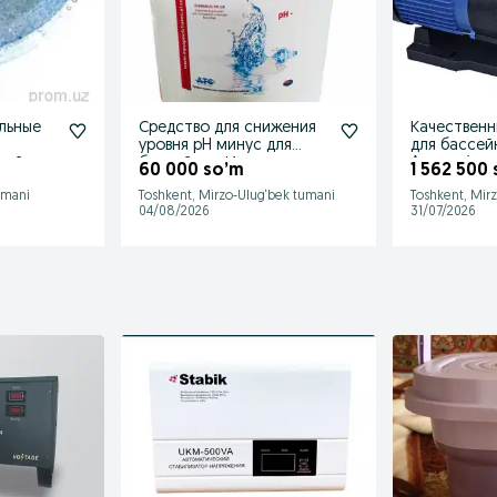
льные
Средство для снижения
Качественн
уровня pH минус для
для бассей
сейнов
бассейнов. Испания.
Aquaswim.
60 000 so’m
1 562 500
umani
Toshkent, Mirzo-Ulug‘bek tumani
Toshkent, Mir
04/08/2026
31/07/2026