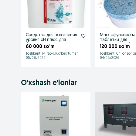
Средство для повышения
Многофункциона
уровня pH плюс для
таблетки для
бассейнов. Испания.
дезинфекции бас
60 000 so’m
120 000 so’m
5 в 1. Испания
Toshkent, Mirzo-Ulug‘bek tumani
Toshkent, Chilonzor t
05/08/2026
04/08/2026
O'xshash e'lonlar