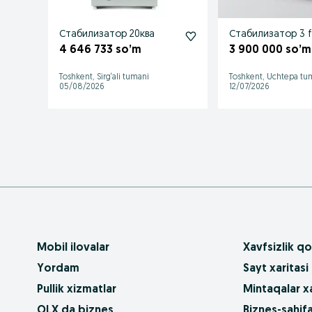
Стабилизатор 20ква
4 646 733 so’m
3 900 000 so’m
Toshkent, Sirg‘ali tumani
Toshkent, Uchtepa tu
05/08/2026
12/07/2026
Mobil ilovalar
Xavfsizlik qo
Yordam
Sayt xaritasi
Pullik xizmatlar
Mintaqalar xa
OLX da biznes
Biznes-sahifa