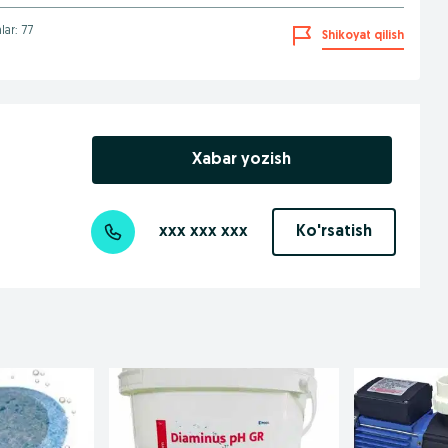
lar: 77
Shikoyat qilish
Xabar yozish
xxx xxx xxx
Ko'rsatish