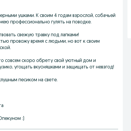
черными ушками. К своим 4 годам взрослой, собачьей
мею профессионально гулять на поводке.
твовать свежую травку под лапками!
стью провожу время с людьми, но вот к своим
ской.
что совсем скоро обрету свой уютный дом и
узико, угощать вкусняшками и защищать от невзгод!
лушным песиком на свете.
та
Опекуном :)