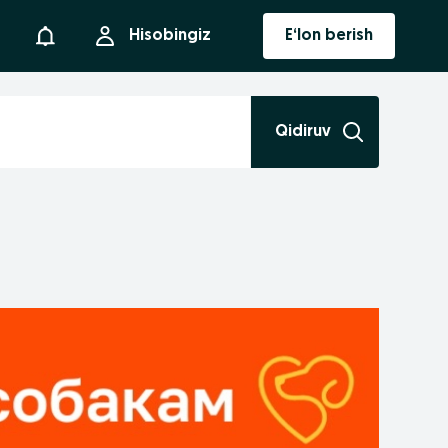
Bildirishnoma
Hisobingiz
E‘lon berish
Qidiruv