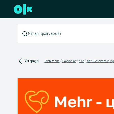
Futerga oʻtish
Orqaga
Bosh sahifa
Hayvonlar
Itlar
Itlar - Toshkent viloy