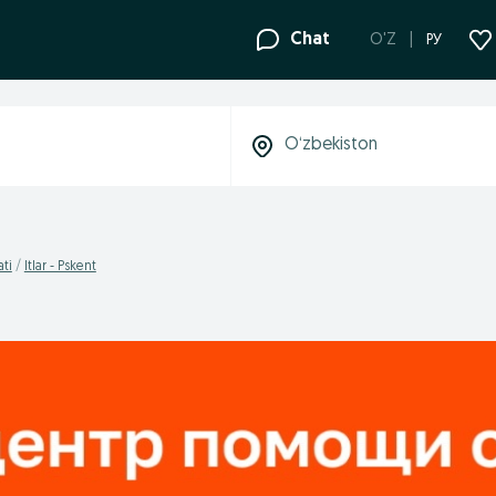
Chat
O'Z
РУ
ati
Itlar - Pskent