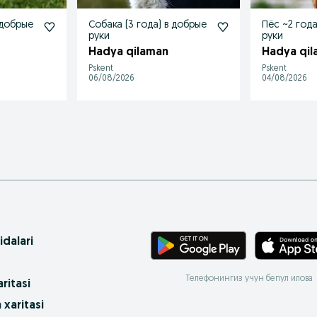
 добрые
Собака (3 года) в добрые
Пёс ~2 год
руки
руки
Hadya qilaman
Hadya qil
Pskent
Pskent
06/08/2026
04/08/2026
idalari
Телефонингиз учун бепул илова
ritasi
 xaritasi