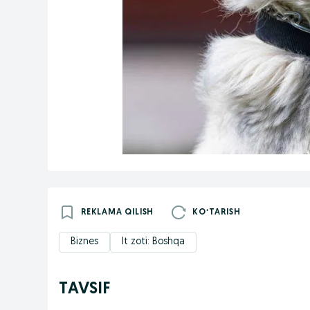
REKLAMA QILISH
KOʻTARISH
Biznes
It zoti: Boshqa
TAVSIF