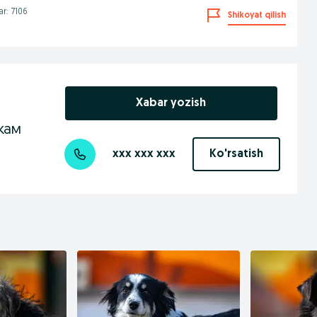
ar: 7106
Shikoyat qilish
Xabar yozish
кам
xxx xxx xxx
Ko'rsatish