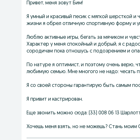
Привет, меня зовут Бим!
Я умный и красивый песик с мягкой шерсткой и 
жизни я обрел отличную спортивную форму и у
Люблю активные игры, бегать за мячиком и чувс
Характер у меня спокойный и добрый, я с радо
сородичам пока отношусь с подозрением и опа
По натуре я оптимист, и поэтому очень верю, 
любимую семью. Мне многого не надо: чесать п
Я со своей стороны гарантирую быть самым пос
Я привит и кастрирован.
Еще звонить можно сюда: (33) 008 06 13 Шарлот
Хочешь меня взять, но не можешь? Стань моим 