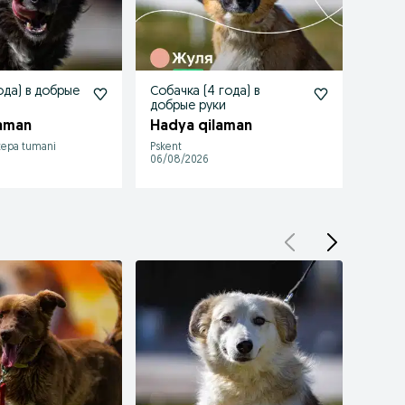
ода) в добрые
Собачка (4 года) в
Собак
добрые руки
руки
aman
Hadya qilaman
Hady
tepa tumani
Pskent
Pskent
06/08/2026
05/08