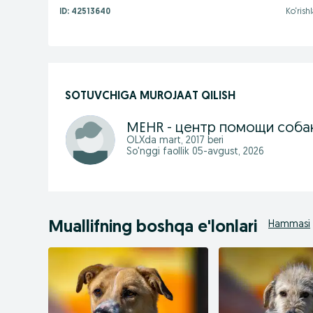
ID:
42513640
Ko‘rishl
SOTUVCHIGA MUROJAAT QILISH
MEHR - центр помощи соба
OLXda
mart, 2017
beri
So'nggi faollik 05-avgust, 2026
Muallifning boshqa e'lonlari
Hammasi