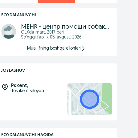
FOYDALANUVCHI
MEHR - центр помощи собакам
OLXda
mart, 2017
beri
So'nggi faollik 05-avgust, 2026
Muallifning boshqa e'lonlari
JOYLASHUV
Pskent
,
Toshkent viloyati
FOYDALANUVCHI HAQIDA